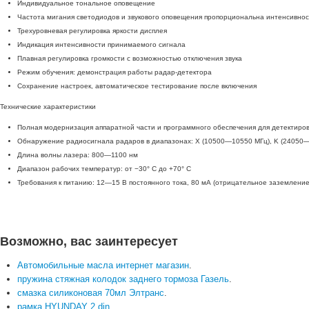
Индивидуальное тональное оповещение
Частота мигания светодиодов и звукового оповещения пропорциональна интенсивно
Трехуровневая регулировка яркости дисплея
Индикация интенсивности принимаемого сигнала
Плавная регулировка громкости с возможностью отключения звука
Режим обучения: демонстрация работы радар-детектора
Сохранение настроек, автоматическое тестирование после включения
Технические характеристики
Полная модернизация аппаратной части и программного обеспечения для детектиро
Обнаружение радиосигнала радаров в диапазонах: X (10500—10550 МГц), K (24050
Длина волны лазера: 800—1100 нм
Диапазон рабочих температур: от −30° С до +70° C
Требования к питанию: 12—15 В постоянного тока, 80 мА (отрицательное заземление
Возможно, вас заинтересует
Автомобильные масла интернет магазин
.
пружина стяжная колодок заднего тормоза Газель
.
смазка силиконовая 70мл Элтранс
.
рамка HYUNDAY 2 din
.