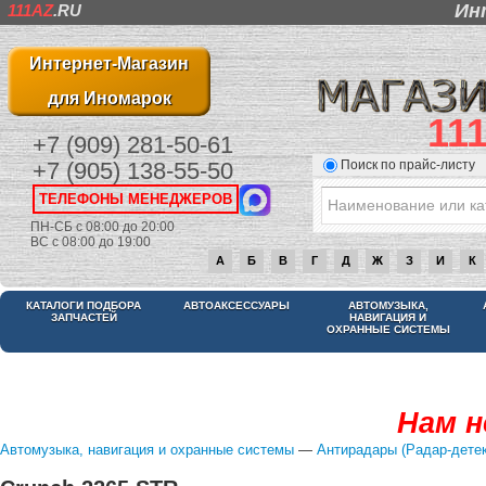
Ин
111AZ
.RU
Интернет-Магазин
для Иномарок
11
+7 (909) 281-50-61
Поиск по прайс-листу
+7 (905) 138-55-50
ТЕЛЕФОНЫ МЕНЕДЖЕРОВ
ПН-СБ с 08:00 до 20:00
ВС с 08:00 до 19:00
А
Б
В
Г
Д
Ж
З
И
К
КАТАЛОГИ ПОДБОРА
АВТОАКСЕССУАРЫ
АВТОМУЗЫКА,
ЗАПЧАСТЕЙ
НАВИГАЦИЯ И
ОХРАННЫЕ СИСТЕМЫ
Нам н
Автомузыка, навигация и охранные системы
—
Антирадары (Радар-дете