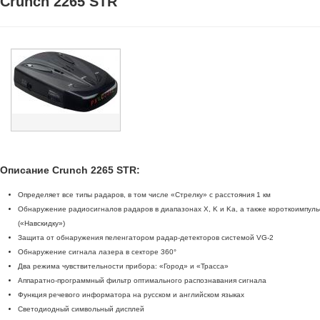
Crunch 2265 STR
Описание Crunch 2265 STR:
Определяет все типы радаров, в том числе «Стрелку» с расстояния 1 км
Обнаружение радиосигналов радаров в диапазонах X, K и Ka, а также короткоимпульсны
(«Навскидку»)
Защита от обнаружения пеленгатором радар-детекторов системой VG-2
Обнаружение сигнала лазера в секторе 360°
Два режима чувствительности прибора: «Город» и «Трасса»
Аппаратно-программный фильтр оптимального распознавания сигнала
Функция речевого информатора на русском и английском языках
Светодиодный символьный дисплей