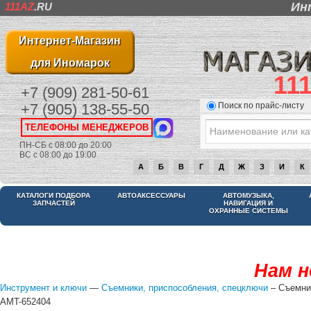
Ин
111AZ
.RU
Интернет-Магазин
для Иномарок
11
+7 (909) 281-50-61
Поиск по прайс-листу
+7 (905) 138-55-50
ТЕЛЕФОНЫ МЕНЕДЖЕРОВ
ПН-СБ с 08:00 до 20:00
ВС с 08:00 до 19:00
А
Б
В
Г
Д
Ж
З
И
К
КАТАЛОГИ ПОДБОРА
АВТОАКСЕССУАРЫ
АВТОМУЗЫКА,
ЗАПЧАСТЕЙ
НАВИГАЦИЯ И
ОХРАННЫЕ СИСТЕМЫ
Нам н
Инструмент и ключи
—
Съемники, приспособления, спецключи
– Съемни
AMT-652404