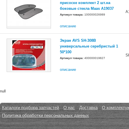
присоске комплект 2 шт.на
боковые стекла Maas A19037
А
Артикул товара:
100000026989
описание
Экран AVS SH-308B
универсальные серебристый 1
50*100
S
Артикул товара:
400000019827
описание
null
Каталоги подбора запчастей
О нас
Доставка
О комплекту
Политика обработки персональных данных