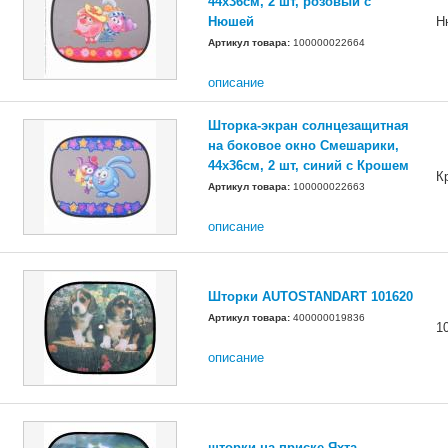
44х36см, 2 шт, розовый с
Нюшей
Н
Артикул товара:
100000022664
описание
Шторка-экран солнцезащитная
на боковое окно Смешарики,
44х36см, 2 шт, синий с Крошем
К
Артикул товара:
100000022663
описание
Шторки AUTOSTANDART 101620
Артикул товара:
400000019836
1
описание
шторки на приске Яхта