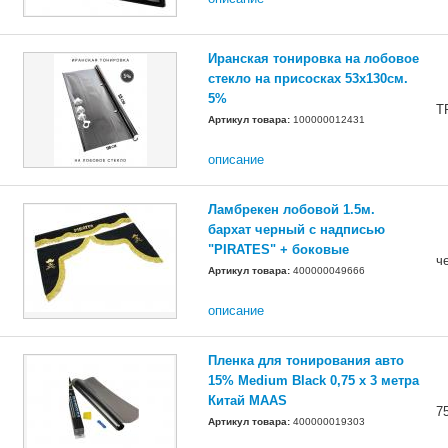
Иранская тонировка на лобовое
стекло на присосках 53х130см.
5%
T
Артикул товара:
100000012431
описание
Ламбрекен лобовой 1.5м.
бархат черный с надписью
"PIRATES" + боковые
ч
Артикул товара:
400000049666
описание
Пленка для тонирования авто
15% Medium Black 0,75 х 3 метра
Китай MAAS
7
Артикул товара:
400000019303