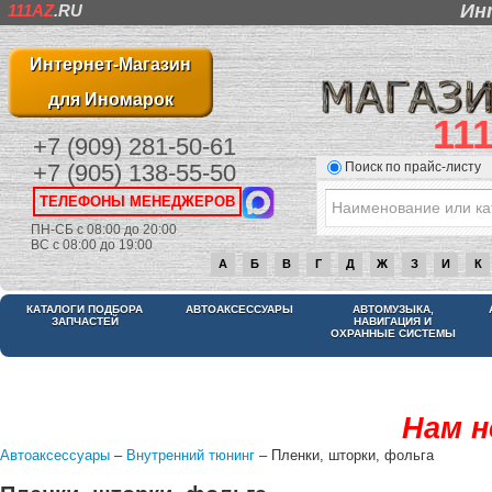
Ин
111AZ
.RU
Интернет-Магазин
для Иномарок
11
+7 (909) 281-50-61
Поиск по прайс-листу
+7 (905) 138-55-50
ТЕЛЕФОНЫ МЕНЕДЖЕРОВ
ПН-СБ с 08:00 до 20:00
ВС с 08:00 до 19:00
А
Б
В
Г
Д
Ж
З
И
К
КАТАЛОГИ ПОДБОРА
АВТОАКСЕССУАРЫ
АВТОМУЗЫКА,
ЗАПЧАСТЕЙ
НАВИГАЦИЯ И
ОХРАННЫЕ СИСТЕМЫ
Нам н
Автоаксессуары
–
Внутренний тюнинг
– Пленки, шторки, фольга