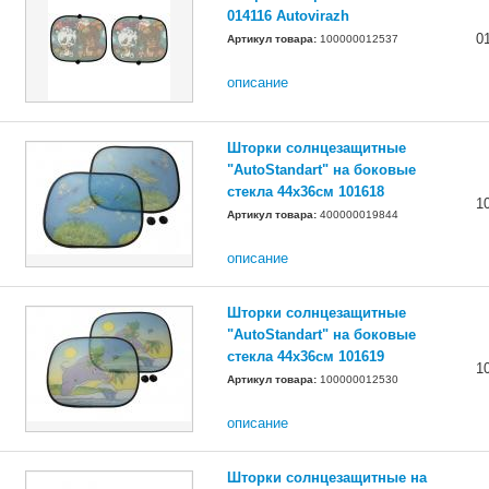
014116 Autovirazh
0
Артикул товара:
100000012537
описание
Шторки солнцезащитные
"AutoStandart" на боковые
стекла 44х36см 101618
1
Артикул товара:
400000019844
описание
Шторки солнцезащитные
"AutoStandart" на боковые
стекла 44х36см 101619
1
Артикул товара:
100000012530
описание
Шторки солнцезащитные на