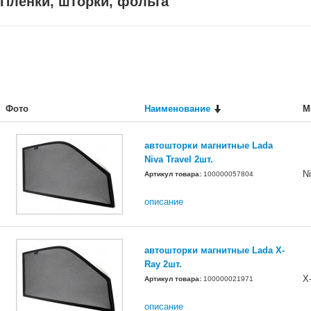
Пленки, шторки, фольга
Фото
Наименование
М
автошторки магнитные Lada
Niva Travel 2шт.
N
Артикул товара:
100000057804
описание
автошторки магнитные Lada X-
Ray 2шт.
X
Артикул товара:
100000021971
описание