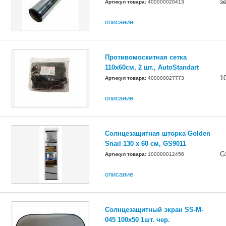
з
Артикул товара:
400000020413
описание
Противомоскитная сетка
110х60см, 2 шт., AutoStandart
1
Артикул товара:
400000027773
описание
Солнцезащитная шторка Golden
Snail 130 х 60 см, GS9011
G
Артикул товара:
100000012456
описание
Солнцезащитный экран SS-M-
045 100х50 1шт. чер.