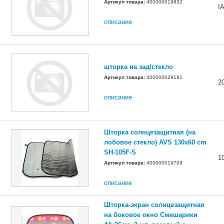
Артикул товара:
400000019832
I
описание
шторка на зад/стекло
Артикул товара:
400000029181
2
описание
Шторка солнцезащитная (на
лобовое стекло) AVS 130x60 cm
SH-105F-S
1
Артикул товара:
400000019709
описание
Шторка-экран солнцезащитная
на боковое окно Смешарики