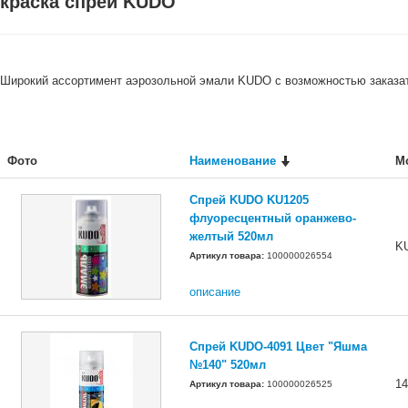
краска спрей KUDO
Широкий ассортимент аэрозольной эмали KUDO с возможностью заказат
Фото
Наименование
М
Cпрей KUDO KU1205
флуоресцентный оранжево-
желтый 520мл
K
Артикул товара:
100000026554
описание
Cпрей KUDO-4091 Цвет "Яшма
№140" 520мл
14
Артикул товара:
100000026525