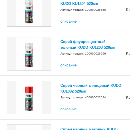
KUDO KU1204 520мл
K
Артикул товара:
100000026555
описание
Спрей флуоресцентный
зеленый KUDO KU1203 520мл
K
Артикул товара:
100000026556
описание
Спрей черный глянцевый KUDO
KU1002 520мл
K
Артикул товара:
400000023524
описание
Спрей черный матовый KUDO