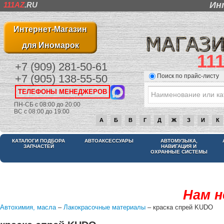
Ин
111AZ
.RU
Интернет-Магазин
для Иномарок
11
+7 (909) 281-50-61
Поиск по прайс-листу
+7 (905) 138-55-50
ТЕЛЕФОНЫ МЕНЕДЖЕРОВ
ПН-СБ с 08:00 до 20:00
ВС с 08:00 до 19:00
А
Б
В
Г
Д
Ж
З
И
К
КАТАЛОГИ ПОДБОРА
АВТОАКСЕССУАРЫ
АВТОМУЗЫКА,
ЗАПЧАСТЕЙ
НАВИГАЦИЯ И
ОХРАННЫЕ СИСТЕМЫ
Нам н
Автохимия, масла
–
Лакокрасочные материалы
– краска спрей KUDO