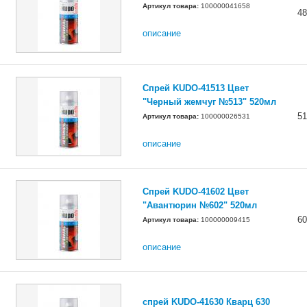
Артикул товара:
100000041658
48
описание
Спрей KUDO-41513 Цвет
"Черный жемчуг №513" 520мл
51
Артикул товара:
100000026531
описание
Спрей KUDO-41602 Цвет
"Авантюрин №602" 520мл
60
Артикул товара:
100000009415
описание
спрей KUDO-41630 Кварц 630