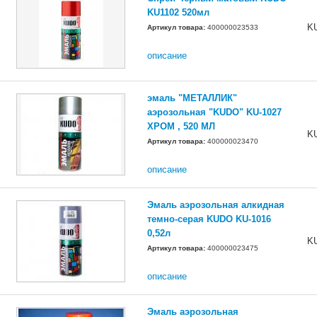
KU1102 520мл
K
Артикул товара:
400000023533
описание
эмаль "МЕТАЛЛИК"
аэрозольная "KUDO" KU-1027
ХРОМ , 520 МЛ
K
Артикул товара:
400000023470
описание
Эмаль аэрозольная алкидная
темно-серая KUDO KU-1016
0,52л
K
Артикул товара:
400000023475
описание
Эмаль аэрозольная