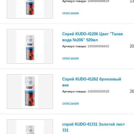
13
Артикул товара:
100000008619
описание
Спрей KUDO-41206 Цвет "Талая
вода №206" 520мл
20
Артикул товара:
100000009402
описание
Спрей KUDO-41262 бронзовый
век
26
Артикул товара:
100000026528
описание
спрей KUDO-41331 Золотой лист
331