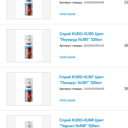
33
Артикул товара:
100000009406
описание
Спрей KUDO-41385 Цвет
"Изумруд №385" 520мл
38
Артикул товара:
400000056152
описание
Спрей KUDO-41387 Цвет
"Папирус №387" 520мл
38
Артикул товара:
100000009409
описание
Спрей KUDO-41408 Цвет
"Чароит №408" 520мл