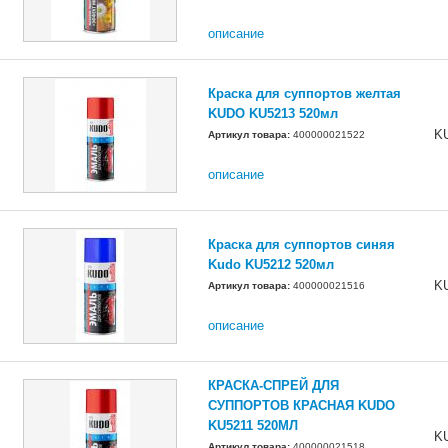
описание
Краска для суппортов желтая
KUDO KU5213 520мл
K
Артикул товара:
400000021522
описание
Краска для суппортов синяя
Kudo KU5212 520мл
K
Артикул товара:
400000021516
описание
КРАСКА-СПРЕЙ ДЛЯ
СУППОРТОВ КРАСНАЯ KUDO
KU5211 520МЛ
K
Артикул товара:
400000021518