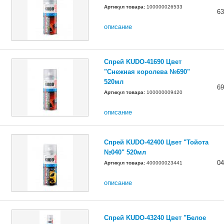
Артикул товара:
100000026533
63
описание
Спрей KUDO-41690 Цвет
"Снежная королева №690"
520мл
69
Артикул товара:
100000009420
описание
Спрей KUDO-42400 Цвет "Тойота
№040" 520мл
04
Артикул товара:
400000023441
описание
Спрей KUDO-43240 Цвет "Белое