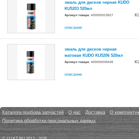
эмаль для дисков черная KUDO
KU5203 520мл
K
Артикул товара:
400000023827
описание
эмаль для дисков черная
матовая KUDO KU5206 520мл
K
Артикул товара:
400000039436
описание
Каталоги подбора запчастей
О нас
Доставка
О комплекту
Политика обработки персональных данных
© 111AZ.RU 2012 - 2026