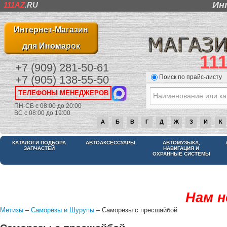
Ин
111AZ
.RU
Интернет-Магазин
для Иномарок
11
+7 (909) 281-50-61
Поиск по прайс-листу
+7 (905) 138-55-50
ТЕЛЕФОНЫ МЕНЕДЖЕРОВ
ПН-СБ с 08:00 до 20:00
ВС с 08:00 до 19:00
А
Б
В
Г
Д
Ж
З
И
К
КАТАЛОГИ ПОДБОРА
АВТОАКСЕССУАРЫ
АВТОМУЗЫКА,
ЗАПЧАСТЕЙ
НАВИГАЦИЯ И
ОХРАННЫЕ СИСТЕМЫ
Нам н
Метизы
–
Саморезы и Шурупы
– Саморезы с пресшайбой