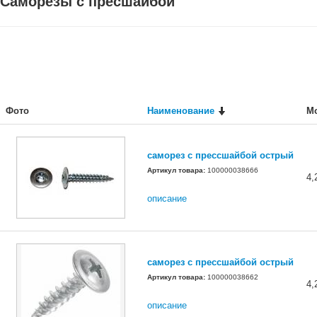
Саморезы с пресшайбой
Фото
Наименование
М
саморез с прессшайбой острый
Артикул товара:
100000038666
4,
описание
саморез с прессшайбой острый
Артикул товара:
100000038662
4,
описание