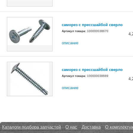
саморез с прессшайбой сверло
Артикул товара:
100000038670
4,
описание
саморез с прессшайбой сверло
Артикул товара:
100000038669
4,
описание
Каталоги подбора запчастей
О нас
Доставка
О комплекту