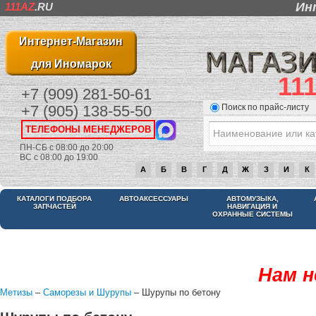
Ин
111AZ
.RU
Интернет-Магазин
для Иномарок
11
+7 (909) 281-50-61
Поиск по прайс-листу
+7 (905) 138-55-50
ТЕЛЕФОНЫ МЕНЕДЖЕРОВ
ПН-СБ с 08:00 до 20:00
ВС с 08:00 до 19:00
А
Б
В
Г
Д
Ж
З
И
К
КАТАЛОГИ ПОДБОРА
АВТОАКСЕССУАРЫ
АВТОМУЗЫКА,
ЗАПЧАСТЕЙ
НАВИГАЦИЯ И
ОХРАННЫЕ СИСТЕМЫ
Нам н
Метизы
–
Саморезы и Шурупы
– Шурупы по бетону