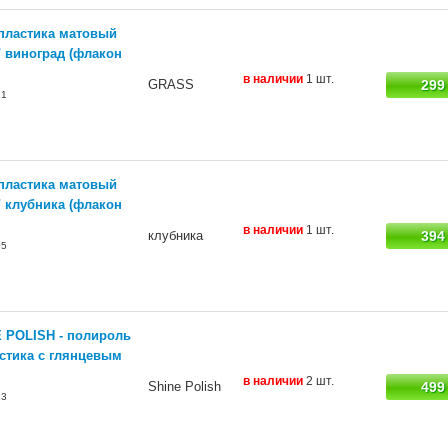
пластика матовый
" виноград (флакон
в наличии
1 шт.
GRASS
299
21
пластика матовый
" клубника (флакон
в наличии
1 шт.
клубника
394
05
 POLISH - полироль
стика с глянцевым
в наличии
2 шт.
Shine Polish
499
23