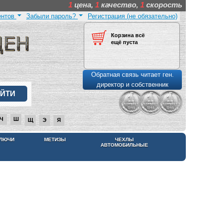
1
цена,
1
качество,
1
скорость
ентов
Забыли пароль?
Регистрация (не обязательно)
Корзина всё
ещё пуста
Обратная связь читает ген.
директор и собственник
Ч
Ш
Щ
Э
Я
КЛЮЧИ
МЕТИЗЫ
ЧЕХЛЫ
АВТОМОБИЛЬНЫЕ