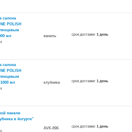
а салона
INE POLISH
глянцевым
срок доставки:
1 день
000 мл
ваниль
69
а салона
INE POLISH
глянцевым
срок доставки:
1 день
 1000 мл
клубника
29
ной панели
убника в йогурте"
срок доставки:
1 день
AVK-896
36