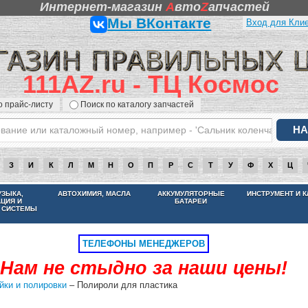
Интернет-магазин
A
вто
Z
апчастей
Мы ВКонтакте
Вход для Кли
111AZ.ru - ТЦ Космос
о прайс-листу
Поиск по каталогу запчастей
З
И
К
Л
М
Н
О
П
Р
С
Т
У
Ф
Х
Ц
НАМ НЕ СТЫДНО ЗА НАШИ ЦЕНЫ
УЗЫКА,
АВТОХИМИЯ, МАСЛА
АККУМУЛЯТОРНЫЕ
ИНСТРУМЕНТ И 
АЦИЯ И
БАТАРЕИ
 СИСТЕМЫ
ТЕЛЕФОНЫ МЕНЕДЖЕРОВ
Нам не стыдно за наши цены!
йки и полировки
– Полироли для пластика