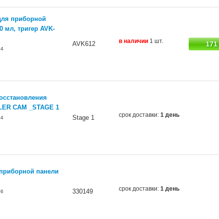
для приборной
0 мл, тригер AVK-
в наличии
1 шт.
AVK612
171
74
восстановления
ILER САМ _STAGE 1
срок доставки:
1 день
Stage 1
94
приборной панели
срок доставки:
1 день
330149
56