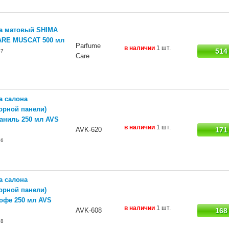
ка матовый SHIMA
RE MUSCAT 500 мл
Parfume
в наличии
1 шт.
514
37
Care
а салона
орной панели)
аниль 250 мл AVS
в наличии
1 шт.
AVK-620
171
76
а салона
орной панели)
офе 250 мл AVS
в наличии
1 шт.
AVK-608
168
78