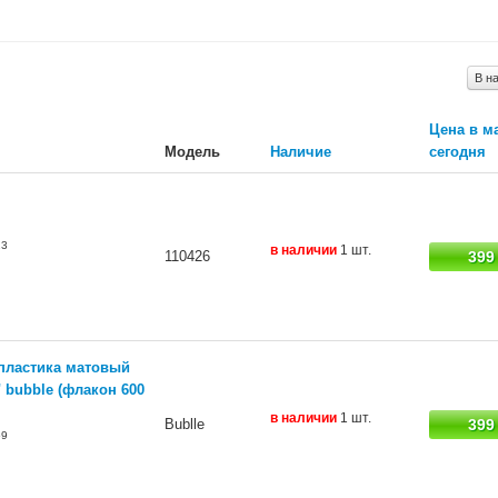
В н
Цена в м
Модель
Наличие
сегодня
23
в наличии
1 шт.
110426
399
пластика матовый
" bubble (флакон 600
в наличии
1 шт.
Bublle
399
59