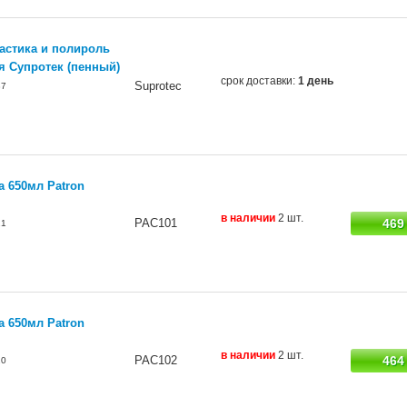
астика и полироль
я Супротек (пенный)
срок доставки:
1 день
Suprotec
87
а 650мл Patron
в наличии
2 шт.
PAC101
469
21
а 650мл Patron
в наличии
2 шт.
PAC102
464
20