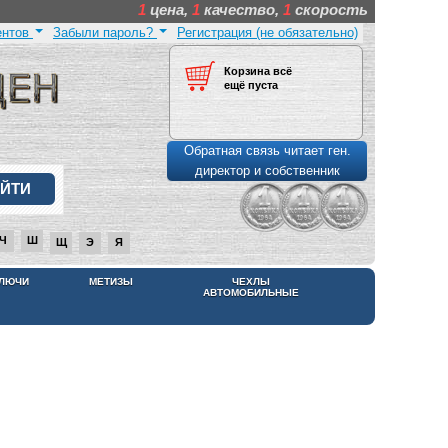
1
цена,
1
качество,
1
скорость
ентов
Забыли пароль?
Регистрация (не обязательно)
Корзина всё
ещё пуста
Обратная связь читает ген.
директор и собственник
Ч
Ш
Щ
Э
Я
КЛЮЧИ
МЕТИЗЫ
ЧЕХЛЫ
АВТОМОБИЛЬНЫЕ