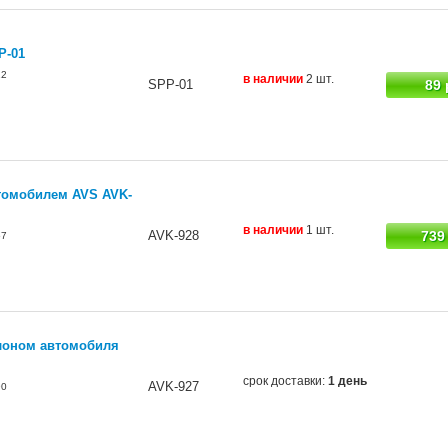
P-01
12
в наличии
2 шт.
SPP-01
89 
втомобилем AVS AVK-
в наличии
1 шт.
AVK-928
739
57
алоном автомобиля
срок доставки:
1 день
AVK-927
90