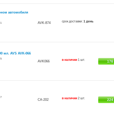
лоном автомобиля
срок доставки:
1 день
AVK-874
91
00 мл. AVS AVK-066
75
в наличии
1 шт.
AVK066
176
07
в наличии
2 шт.
CA-202
224