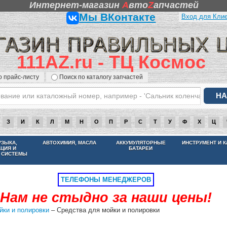
Интернет-магазин
A
вто
Z
апчастей
Мы ВКонтакте
Вход для Кли
111AZ.ru - ТЦ Космос
о прайс-листу
Поиск по каталогу запчастей
З
И
К
Л
М
Н
О
П
Р
С
Т
У
Ф
Х
Ц
НАМ НЕ СТЫДНО ЗА НАШИ ЦЕНЫ
УЗЫКА,
АВТОХИМИЯ, МАСЛА
АККУМУЛЯТОРНЫЕ
ИНСТРУМЕНТ И 
АЦИЯ И
БАТАРЕИ
 СИСТЕМЫ
ТЕЛЕФОНЫ МЕНЕДЖЕРОВ
Нам не стыдно за наши цены!
йки и полировки
– Средства для мойки и полировки