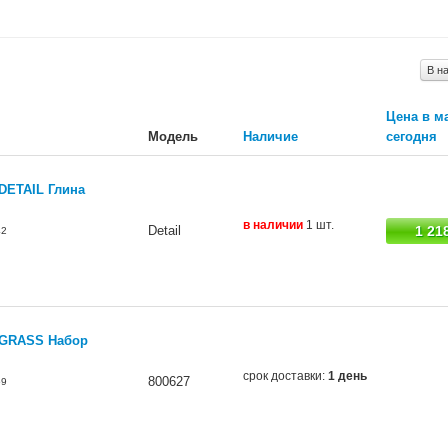
В н
Цена в м
Модель
Наличие
сегодня
 DETAIL Глина
в наличии
1 шт.
Detail
1 21
42
 GRASS Набор
срок доставки:
1 день
800627
59