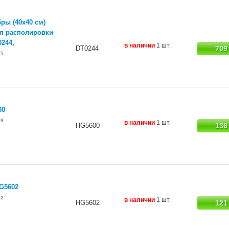
ры (40х40 см)
для располировки
0244,
в наличии
1 шт.
DT0244
709
35
00
39
в наличии
1 шт.
HG5600
136
HG5602
42
в наличии
1 шт.
HG5602
121