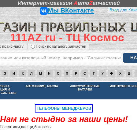
Интернет-магазин
A
вто
Z
апчастей
Мы ВКонтакте
Вход для Кли
111AZ.ru - ТЦ Космос
о прайс-листу
Поиск по каталогу запчастей
З
И
К
Л
М
Н
О
П
Р
С
Т
У
Ф
Х
Ц
НАМ НЕ СТЫДНО ЗА НАШИ ЦЕНЫ
УЗЫКА,
АВТОХИМИЯ, МАСЛА
АККУМУЛЯТОРНЫЕ
ИНСТРУМЕНТ И 
АЦИЯ И
БАТАРЕИ
 СИСТЕМЫ
ТЕЛЕФОНЫ МЕНЕДЖЕРОВ
Нам не стыдно за наши цены!
Пассатижи,клещи,бокорезы