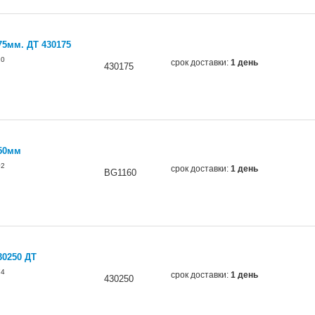
75мм. ДТ 430175
20
срок доставки:
1 день
430175
50мм
02
срок доставки:
1 день
BG1160
30250 ДТ
74
срок доставки:
1 день
430250