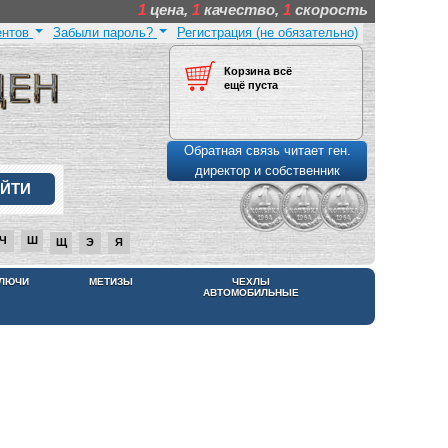
1
цена,
1
качество,
1
скорость
ентов
Забыли пароль?
Регистрация (не обязательно)
Корзина всё
ещё пуста
Обратная связь читает ген.
директор и собственник
Ч
Ш
Щ
Э
Я
КЛЮЧИ
МЕТИЗЫ
ЧЕХЛЫ
АВТОМОБИЛЬНЫЕ