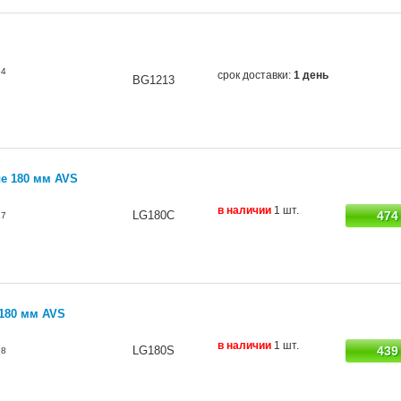
54
срок доставки:
1 день
BG1213
е 180 мм AVS
в наличии
1 шт.
LG180C
474
17
180 мм AVS
в наличии
1 шт.
LG180S
439
98