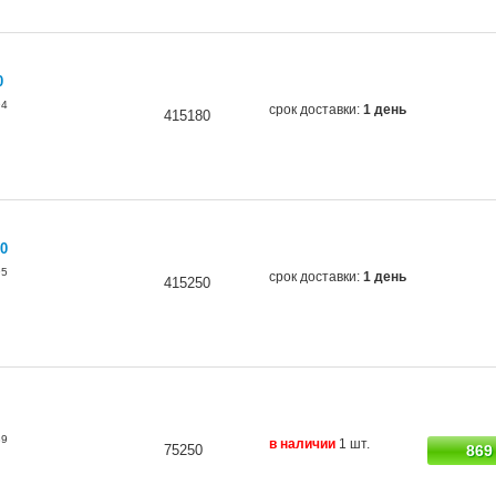
0
94
срок доставки:
1 день
415180
0
95
срок доставки:
1 день
415250
39
в наличии
1 шт.
75250
869