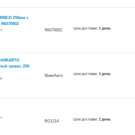
RNEZI 250мм с
 R6070002
срок доставки:
1 день
R6070002
21
 МАЯКАВТО
лый захват, 250
срок доставки:
1 день
МаякАвто
66
57
срок доставки:
1 день
BG1214