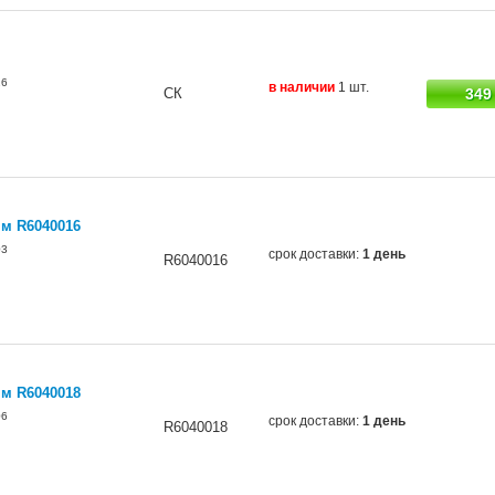
26
в наличии
1 шт.
СК
349
м R6040016
03
срок доставки:
1 день
R6040016
м R6040018
06
срок доставки:
1 день
R6040018