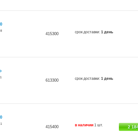
0
98
срок доставки:
1 день
415300
о
1
срок доставки:
1 день
613300
0
41
в наличии
1 шт.
415400
2 18