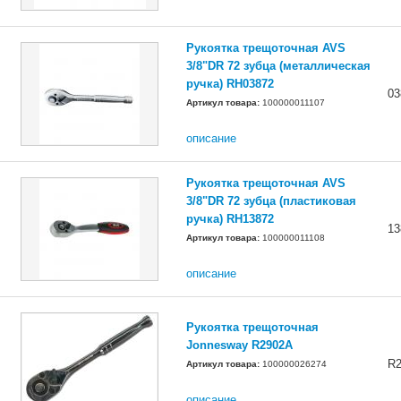
Рукоятка трещоточная AVS
3/8"DR 72 зубца (металлическая
ручка) RH03872
03
Артикул товара:
100000011107
описание
Рукоятка трещоточная AVS
3/8"DR 72 зубца (пластиковая
ручка) RH13872
13
Артикул товара:
100000011108
описание
Рукоятка трещоточная
Jonnesway R2902A
R
Артикул товара:
100000026274
описание