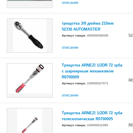
описание
трещотка 3/8 дюйма 210мм
52330 AUTOMASTER
52
Артикул товара:
400000008330
описание
Трещотка ARNEZI 1/2DR 72 зуба
с шарнирным механизмом
R0700009
R0
Артикул товара:
100000027071
описание
Трещотка ARNEZI 1/2DR 72 зуба
телескопическая R0700005
R0
Артикул товара:
100000011095