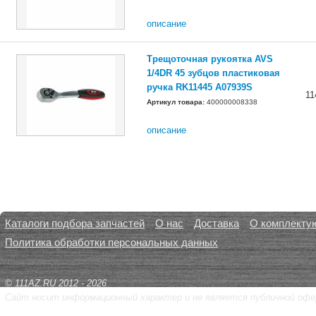
описание
Трещоточная рукоятка AVS
1/4DR 45 зубцов пластиковая
ручка RK11445 A07939S
11
Артикул товара:
400000008338
описание
Каталоги подбора запчастей
О нас
Доставка
О комплекту
Политика обработки персональных данных
© 111AZ.RU 2012 - 2026
Сайт носит информационный характер и не является публичной офе