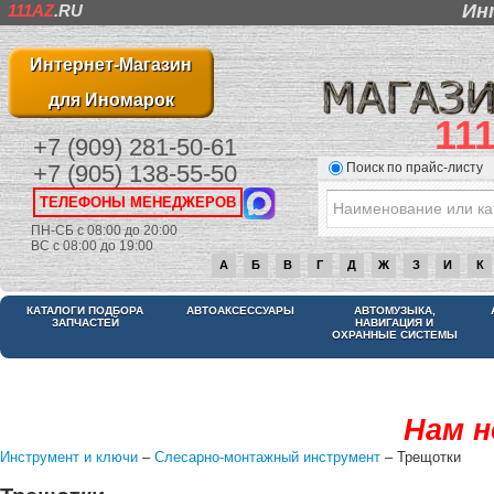
Ин
111AZ
.RU
Интернет-Магазин
для Иномарок
11
+7 (909) 281-50-61
Поиск по прайс-листу
+7 (905) 138-55-50
ТЕЛЕФОНЫ МЕНЕДЖЕРОВ
ПН-СБ с 08:00 до 20:00
ВС с 08:00 до 19:00
А
Б
В
Г
Д
Ж
З
И
К
КАТАЛОГИ ПОДБОРА
АВТОАКСЕССУАРЫ
АВТОМУЗЫКА,
ЗАПЧАСТЕЙ
НАВИГАЦИЯ И
ОХРАННЫЕ СИСТЕМЫ
Нам н
Инструмент и ключи
–
Слесарно-монтажный инструмент
– Трещотки