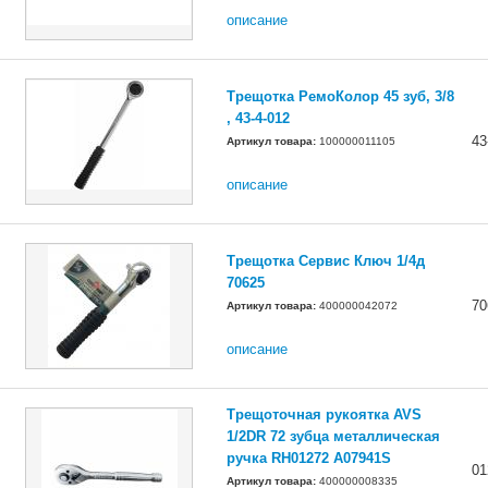
описание
Трещотка РемоКолор 45 зуб, 3/8
, 43-4-012
43
Артикул товара:
100000011105
описание
Трещотка Сервис Ключ 1/4д
70625
70
Артикул товара:
400000042072
описание
Трещоточная рукоятка AVS
1/2DR 72 зубца металлическая
ручка RH01272 A07941S
01
Артикул товара:
400000008335