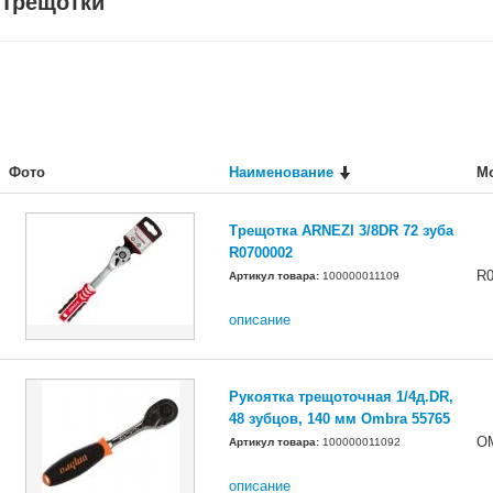
Трещотки
Фото
Наименование
М
Трещотка ARNEZI 3/8DR 72 зуба
R0700002
R0
Артикул товара:
100000011109
описание
Рукоятка трещоточная 1/4д.DR,
48 зубцов, 140 мм Ombra 55765
O
Артикул товара:
100000011092
описание