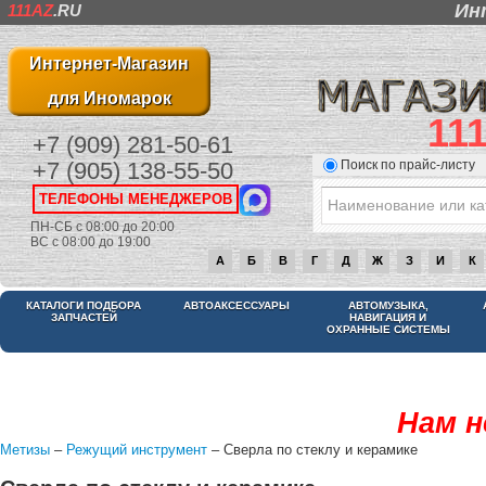
Ин
111AZ
.RU
Интернет-Магазин
для Иномарок
11
+7 (909) 281-50-61
Поиск по прайс-листу
+7 (905) 138-55-50
ТЕЛЕФОНЫ МЕНЕДЖЕРОВ
ПН-СБ с 08:00 до 20:00
ВС с 08:00 до 19:00
А
Б
В
Г
Д
Ж
З
И
К
КАТАЛОГИ ПОДБОРА
АВТОАКСЕССУАРЫ
АВТОМУЗЫКА,
ЗАПЧАСТЕЙ
НАВИГАЦИЯ И
ОХРАННЫЕ СИСТЕМЫ
Нам н
Метизы
–
Режущий инструмент
– Сверла по стеклу и керамике