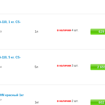
110, 1 кг. CS-
в наличии
4 шт.
1л
629
23
110, 5 кг. CS-
в наличии
3 шт.
5л
2 65
24
CHN красный 1кг
87
в наличии
2 шт.
1кг
602