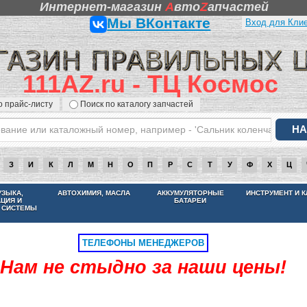
Интернет-магазин
A
вто
Z
апчастей
Мы ВКонтакте
Вход для Кли
111AZ.ru - ТЦ Космос
о прайс-листу
Поиск по каталогу запчастей
З
И
К
Л
М
Н
О
П
Р
С
Т
У
Ф
Х
Ц
НАМ НЕ СТЫДНО ЗА НАШИ ЦЕНЫ
УЗЫКА,
АВТОХИМИЯ, МАСЛА
АККУМУЛЯТОРНЫЕ
ИНСТРУМЕНТ И 
АЦИЯ И
БАТАРЕИ
 СИСТЕМЫ
ТЕЛЕФОНЫ МЕНЕДЖЕРОВ
Нам не стыдно за наши цены!