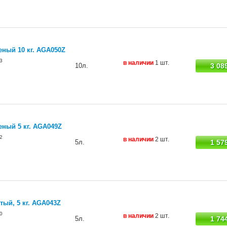
еный 10 кг. AGA050Z
3
в наличии
1 шт.
10л.
3 08
еный 5 кг. AGA049Z
2
в наличии
2 шт.
5л.
1 57
ый, 5 кг. AGA043Z
0
в наличии
2 шт.
5л.
1 74