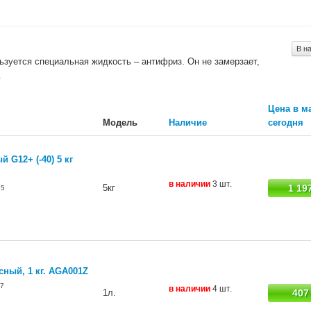
В н
зуется специальная жидкость – антифриз. Он не замерзает,
.
Цена в м
Модель
Наличие
сегодня
й G12+ (-40) 5 кг
в наличии
3 шт.
5кг
1 19
25
ный, 1 кг. AGA001Z
7
в наличии
4 шт.
1л.
407