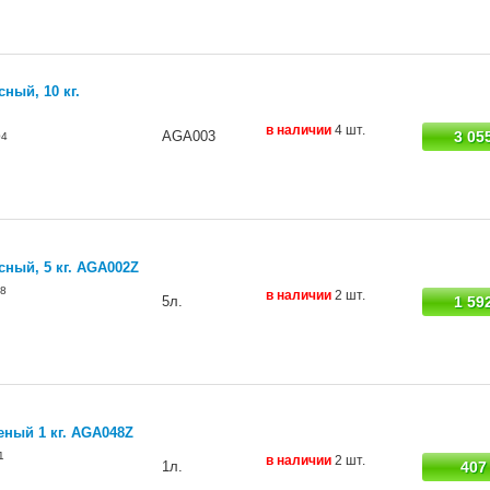
ный, 10 кг.
в наличии
4 шт.
АGA003
3 05
04
ный, 5 кг. AGA002Z
8
в наличии
2 шт.
5л.
1 59
еный 1 кг. AGA048Z
1
в наличии
2 шт.
1л.
407