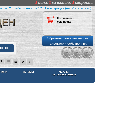
1
цена,
1
качество,
1
скорость
ентов
Забыли пароль?
Регистрация (не обязательно)
Корзина всё
ещё пуста
Обратная связь читает ген.
директор и собственник
Ч
Ш
Щ
Э
Я
КЛЮЧИ
МЕТИЗЫ
ЧЕХЛЫ
АВТОМОБИЛЬНЫЕ