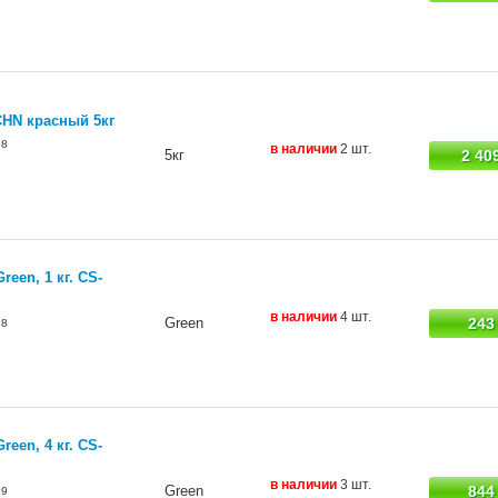
CHN красный 5кг
88
в наличии
2 шт.
5кг
2 40
een, 1 кг. CS-
в наличии
4 шт.
Green
243
18
een, 4 кг. CS-
в наличии
3 шт.
Green
844
19