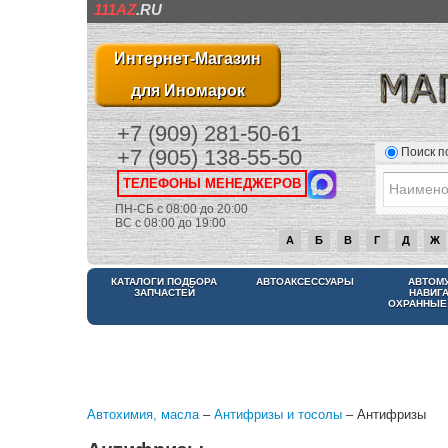
111AZ
.RU
Интернет-Магазин
для Иномарок
+7 (909) 281-50-61
Поиск п
+7 (905) 138-55-50
ТЕЛЕФОНЫ МЕНЕДЖЕРОВ
ПН-СБ с 08:00 до 20:00
ВС с 08:00 до 19:00
А
Б
В
Г
Д
Ж
КАТАЛОГИ ПОДБОРА
АВТОАКСЕССУАРЫ
АВТОМ
ЗАПЧАСТЕЙ
НАВИГ
ОХРАННЫЕ
Автохимия, масла
–
Антифризы и тосолы
– Антифризы