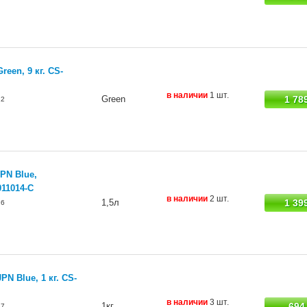
een, 9 кг. CS-
в наличии
1 шт.
Green
1 78
22
PN Blue,
011014-С
в наличии
2 шт.
1,5л
1 39
26
N Blue, 1 кг. CS-
в наличии
3 шт.
1кг
694
27