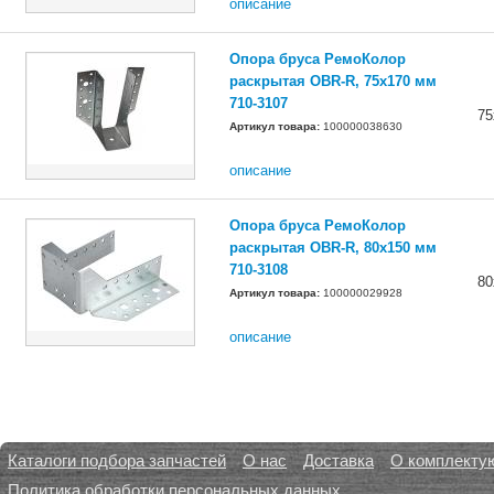
описание
Опора бруса РемоКолор
раскрытая OBR-R, 75x170 мм
710-3107
75
Артикул товара:
100000038630
описание
Опора бруса РемоКолор
раскрытая OBR-R, 80x150 мм
710-3108
80
Артикул товара:
100000029928
описание
Каталоги подбора запчастей
О нас
Доставка
О комплекту
Политика обработки персональных данных