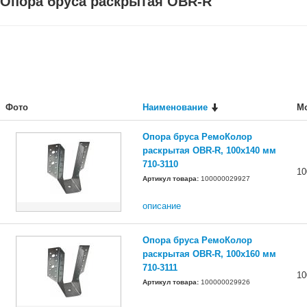
Опора бруса раскрытая OBR-R
Фото
Наименование
М
Опора бруса РемоКолор
раскрытая OBR-R, 100x140 мм
710-3110
10
Артикул товара:
100000029927
описание
Опора бруса РемоКолор
раскрытая OBR-R, 100x160 мм
710-3111
10
Артикул товара:
100000029926