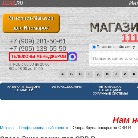
Ин
111AZ
.RU
Интернет-Магазин
для Иномарок
11
+7 (909) 281-50-61
Поиск по прайс-листу
+7 (905) 138-55-50
ТЕЛЕФОНЫ МЕНЕДЖЕРОВ
ПН-СБ с 08:00 до 20:00
ВС с 08:00 до 19:00
А
Б
В
Г
Д
Ж
З
И
К
КАТАЛОГИ ПОДБОРА
АВТОАКСЕССУАРЫ
АВТОМУЗЫКА,
ЗАПЧАСТЕЙ
НАВИГАЦИЯ И
ОХРАННЫЕ СИСТЕМЫ
Нам н
Метизы
–
Перфорированный крепеж
– Опора бруса раскрытая OBR-R