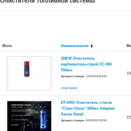
Очистители топливной системы
Фото
Наименование
М
1NEW Очиститель
карбюратора-спрей CC-500
550мл
1
Артикул товара:
100000008330
описание
DT-0491 Очиститель стекла
"Clean Glass" 500мл Adapted
Series Detail
DT
Артикул товара:
400000023958