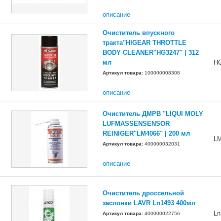
описание
Очиститель впускного
тракта"HIGEAR THROTTLE
BODY CLEANER"HG3247" | 312
мл
H
Артикул товара:
100000008308
описание
Очиститель ДМРВ "LIQUI MOLY
LUFMASSENSENSOR
REINIGER"LM4066" | 200 мл
L
Артикул товара:
400000032031
описание
Очиститель дроссельной
заслонки LAVR Ln1493 400мл
Ln
Артикул товара:
400000022756