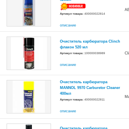
A
Артикул товара:
400000022814
описание
Очиститель карбюратора Clinch
флакон 520 мл
Cl
Артикул товара:
100000038989
описание
Очиститель карбюратора
MANNOL 9970 Carburetor Cleaner
400мл
Ma
Артикул товара:
400000022811
описание
Очиститель карбюратора