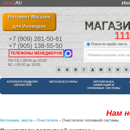
Ин
111AZ
.RU
Интернет-Магазин
для Иномарок
11
+7 (909) 281-50-61
Поиск по прайс-листу
+7 (905) 138-55-50
ТЕЛЕФОНЫ МЕНЕДЖЕРОВ
ПН-СБ с 08:00 до 20:00
ВС с 08:00 до 19:00
А
Б
В
Г
Д
Ж
З
И
К
КАТАЛОГИ ПОДБОРА
АВТОАКСЕССУАРЫ
АВТОМУЗЫКА,
ЗАПЧАСТЕЙ
НАВИГАЦИЯ И
ОХРАННЫЕ СИСТЕМЫ
Нам н
Автохимия, масла
–
Очистители
– Очистители топливной системы