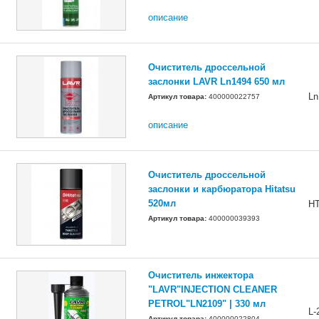
описание
Очиститель дроссельной
заслонки LAVR Ln1494 650 мл
Ln
Артикул товара:
400000022757
описание
Очиститель дроссельной
заслонки и карбюратора Hitatsu
520мл
H
Артикул товара:
400000039393
Очиститель инжектора
"LAVR"INJECTION CLEANER
PETROL"LN2109" | 330 мл
L-
Артикул товара:
400000022804