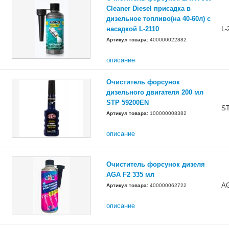
Cleaner Diesel присадка в
дизельное топливо(на 40-60л) с
насадкой L-2110
L-
Артикул товара:
400000022882
описание
Очиститель форсунок
дизельного двигателя 200 мл
STP 59200EN
S
Артикул товара:
100000008382
описание
Очиститель форсунок дизеля
AGA F2 335 мл
A
Артикул товара:
400000062722
описание