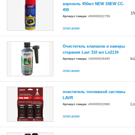
аэрозоль 450мл NEW 1NEW CC-
450
1
Артикул товара:
400000022758
описание
Очиститель клапанов и камеры
сгорания Lavr 310 мл Ln2134
ln
Артикул товара:
100000026465
описание
очиститель топливной системы
LAVR
Ln
Артикул товара:
400000022680
описание