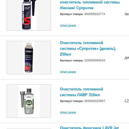
очиститель топливной системы
/бензин/ Супротек
бе
Артикул товара:
400000022774
описание
Очиститель топливной
системы «Супротек» (дизель),
250мл
ди
Артикул товара:
100000009243
описание
Очиститель топливной
системы ЛАВР 310мл
L2
Артикул товара:
400000022867
описание
Очиститель форсунок LAVR Jet