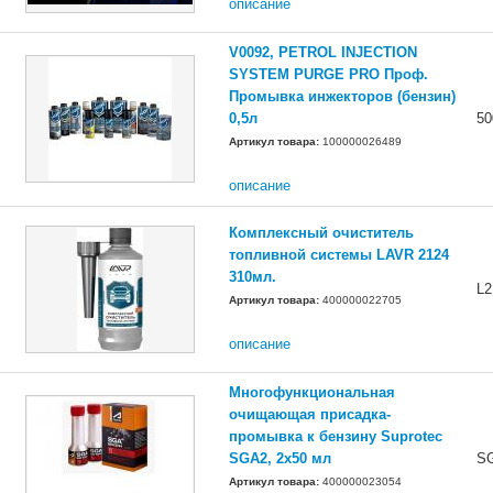
описание
V0092, PETROL INJECTION
SYSTEM PURGE PRO Проф.
Промывка инжекторов (бензин)
0,5л
5
Артикул товара:
100000026489
описание
Комплексный очиститель
топливной системы LAVR 2124
310мл.
L2
Артикул товара:
400000022705
описание
Многофункциональная
очищающая присадка-
промывка к бензину Suprotec
SGA2, 2х50 мл
S
Артикул товара:
400000023054