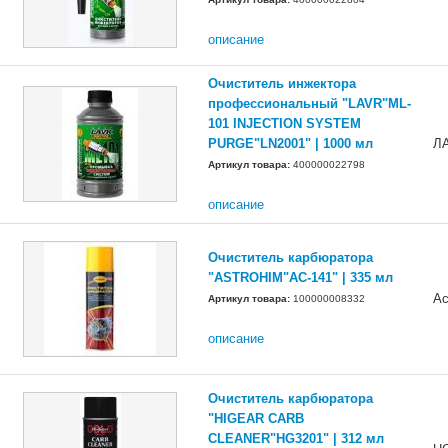
описание
Очиститель инжектора
профессиональный "LAVR"ML-
101 INJECTION SYSTEM
PURGE"LN2001" | 1000 мл
Л
Артикул товара:
400000022798
описание
Очиститель карбюратора
"ASTROHIM"АС-141" | 335 мл
Ас
Артикул товара:
100000008332
описание
Очиститель карбюратора
"HIGEAR CARB
CLEANER"HG3201" | 312 мл