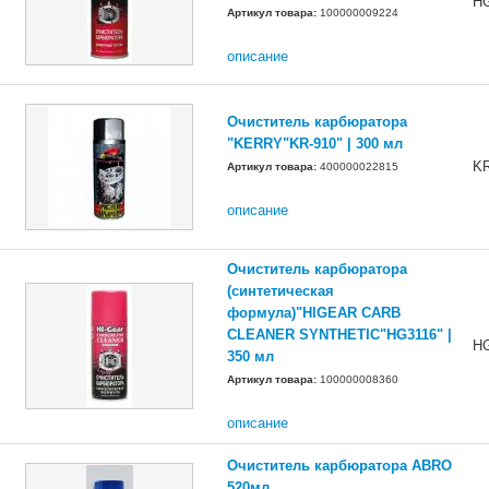
H
Артикул товара:
100000009224
описание
Очиститель карбюратора
"KERRY"KR-910" | 300 мл
KR
Артикул товара:
400000022815
описание
Очиститель карбюратора
(синтетическая
формула)"HIGEAR CARB
CLEANER SYNTHETIC"HG3116" |
H
350 мл
Артикул товара:
100000008360
описание
Очиститель карбюратора ABRO
520мл