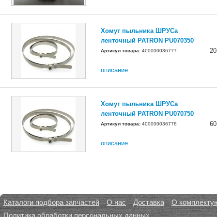
Хомут пыльника ШРУСа
ленточный PATRON PU070350
20
Артикул товара:
400000036777
описание
Хомут пыльника ШРУСа
ленточный PATRON PU070750
60
Артикул товара:
400000036778
описание
Каталоги подбора запчастей
О нас
Доставка
О комплекту
Политика обработки персональных данных