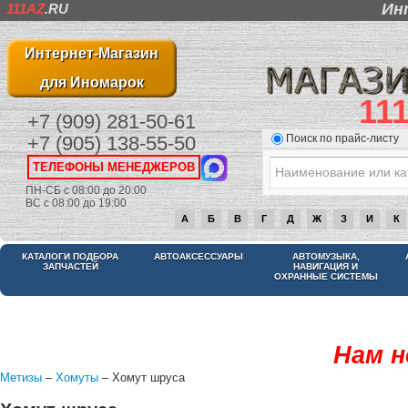
Ин
111AZ
.RU
Интернет-Магазин
для Иномарок
11
+7 (909) 281-50-61
Поиск по прайс-листу
+7 (905) 138-55-50
ТЕЛЕФОНЫ МЕНЕДЖЕРОВ
ПН-СБ с 08:00 до 20:00
ВС с 08:00 до 19:00
А
Б
В
Г
Д
Ж
З
И
К
КАТАЛОГИ ПОДБОРА
АВТОАКСЕССУАРЫ
АВТОМУЗЫКА,
ЗАПЧАСТЕЙ
НАВИГАЦИЯ И
ОХРАННЫЕ СИСТЕМЫ
Нам н
Метизы
–
Хомуты
– Хомут шруса