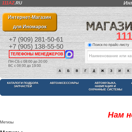
Ин
111AZ
.RU
Интернет-Магазин
для Иномарок
11
+7 (909) 281-50-61
Поиск по прайс-листу
+7 (905) 138-55-50
ТЕЛЕФОНЫ МЕНЕДЖЕРОВ
ПН-СБ с 08:00 до 20:00
ВС с 08:00 до 19:00
А
Б
В
Г
Д
Ж
З
И
К
КАТАЛОГИ ПОДБОРА
АВТОАКСЕССУАРЫ
АВТОМУЗЫКА,
ЗАПЧАСТЕЙ
НАВИГАЦИЯ И
ОХРАННЫЕ СИСТЕМЫ
Нам н
Метизы