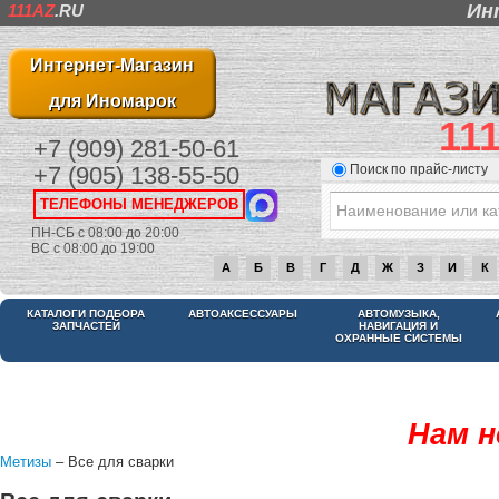
Ин
111AZ
.RU
Интернет-Магазин
для Иномарок
11
+7 (909) 281-50-61
Поиск по прайс-листу
+7 (905) 138-55-50
ТЕЛЕФОНЫ МЕНЕДЖЕРОВ
ПН-СБ с 08:00 до 20:00
ВС с 08:00 до 19:00
А
Б
В
Г
Д
Ж
З
И
К
КАТАЛОГИ ПОДБОРА
АВТОАКСЕССУАРЫ
АВТОМУЗЫКА,
ЗАПЧАСТЕЙ
НАВИГАЦИЯ И
ОХРАННЫЕ СИСТЕМЫ
Нам н
Метизы
– Все для сварки