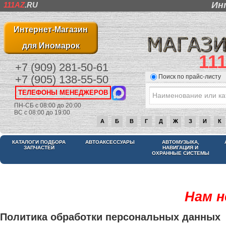
Ин
111AZ
.RU
Интернет-Магазин
для Иномарок
11
+7 (909) 281-50-61
Поиск по прайс-листу
+7 (905) 138-55-50
ТЕЛЕФОНЫ МЕНЕДЖЕРОВ
ПН-СБ с 08:00 до 20:00
ВС с 08:00 до 19:00
А
Б
В
Г
Д
Ж
З
И
К
КАТАЛОГИ ПОДБОРА
АВТОАКСЕССУАРЫ
АВТОМУЗЫКА,
ЗАПЧАСТЕЙ
НАВИГАЦИЯ И
ОХРАННЫЕ СИСТЕМЫ
Нам н
Политика обработки персональных данных