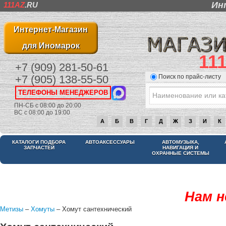
Ин
111AZ
.RU
Интернет-Магазин
для Иномарок
11
+7 (909) 281-50-61
Поиск по прайс-листу
+7 (905) 138-55-50
ТЕЛЕФОНЫ МЕНЕДЖЕРОВ
ПН-СБ с 08:00 до 20:00
ВС с 08:00 до 19:00
А
Б
В
Г
Д
Ж
З
И
К
КАТАЛОГИ ПОДБОРА
АВТОАКСЕССУАРЫ
АВТОМУЗЫКА,
ЗАПЧАСТЕЙ
НАВИГАЦИЯ И
ОХРАННЫЕ СИСТЕМЫ
Нам н
Метизы
–
Хомуты
– Хомут сантехнический