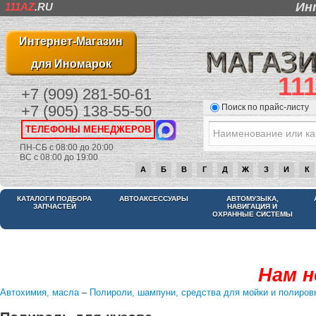
Ин
111AZ
.RU
Интернет-Магазин
для Иномарок
11
+7 (909) 281-50-61
Поиск по прайс-листу
+7 (905) 138-55-50
ТЕЛЕФОНЫ МЕНЕДЖЕРОВ
ПН-СБ с 08:00 до 20:00
ВС с 08:00 до 19:00
А
Б
В
Г
Д
Ж
З
И
К
КАТАЛОГИ ПОДБОРА
АВТОАКСЕССУАРЫ
АВТОМУЗЫКА,
ЗАПЧАСТЕЙ
НАВИГАЦИЯ И
ОХРАННЫЕ СИСТЕМЫ
Нам н
Автохимия, масла
–
Полироли, шампуни, средства для мойки и полиров