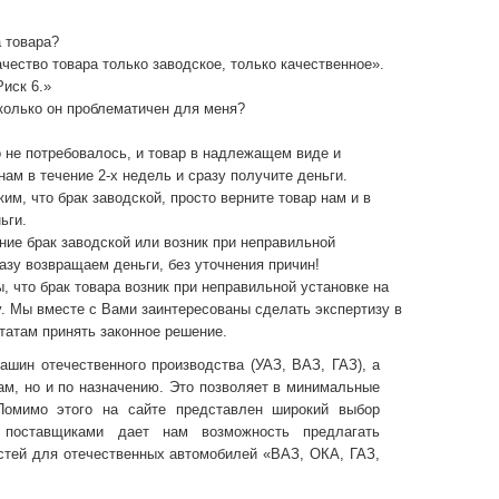
а товара?
чество товара только заводское, только качественное».
иск 6.»
сколько он проблематичен для меня?
 не потребовалось, и товар в надлежащем виде и
 нам в течение 2-х недель и сразу получите деньги.
м, что брак заводской, просто верните товар нам и в
ьги.
ие брак заводской или возник при неправильной
азу возвращаем деньги, без уточнения причин!
 что брак товара возник при неправильной установке на
. Мы вместе с Вами заинтересованы сделать экспертизу в
ьтатам принять законное решение.
шин отечественного производства (УАЗ, ВАЗ, ГАЗ), а
ам, но и по назначению. Это позволяет в минимальные
 Помимо этого на сайте представлен широкий выбор
 поставщиками дает нам возможность предлагать
стей для отечественных автомобилей «ВАЗ, ОКА, ГАЗ,