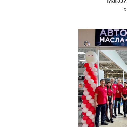
Магази
г