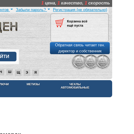
1
цена,
1
качество,
1
скорость
ентов
Забыли пароль?
Регистрация (не обязательно)
Корзина всё
ещё пуста
Обратная связь читает ген.
директор и собственник
Ч
Ш
Щ
Э
Я
КЛЮЧИ
МЕТИЗЫ
ЧЕХЛЫ
АВТОМОБИЛЬНЫЕ