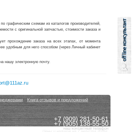
 по графическим схемам из каталогов производителей,
емости с оригинальной запчастью, стоимости заказа и
ует прохождение заказа на всех этапах, от момента
лее удобным для него способом (через Личный кабинет
на нашу электронную почту.
ort@111az.ru
енеджерами
Книга отзывов и предложений
+7 (909) 281-50-61
+7 (905) 138-55-50
наш контактный телефон
Цены и наличие на 7 августа 2026г.