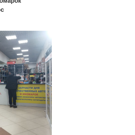
номарок
ос