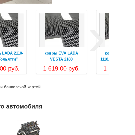
›
LADA
ковры EVA LADA
80
1118,2190 "г.Тольятти"
ти"
руб.
1 767.00 руб.
и банковской картой.
го автомобиля