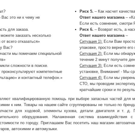
ал?
Риск 5.
– Как насчет качеств
 Вас это ни к чему не
Ответ нашего магазина
– «Ка
Если есть сомнение, смотри Р
сть для заказа.
Риск 6.
– Возврат есть, а на
 можете заказать несколько
Ответ нашего магазина
–
 от всего отказаться»
Ситуация 1):
Если Вам просто
 у Вас?
упаковке, просто верните его
пчасти мы помечаем специальной
Ситуация 2):
Если мы обнаружи
тв»
течение 2 минут получите ден
никли сложности в поиске.
Ситуация 3):
Если есть сомнен
 проконсультируют компетентные
установке, Внимание! - Мы ср
ультацию» и контактный телефон.»
Ситуация 4):
Если мы уверены,
СТО, мы проводим экспертизу
кратчайшие сроки и по резул
вляют квалифицированную помощь при выборе запасных частей для ма
имии к ним. Товары на нашем сайте сгруппированы не только по бренд
запчасти для ходовой, элементы кузова, детали двигателя и т. д.
ительного оборудования. Налаженная система взаимодействия с
стоимости по городу. Приглашаем Вас посетить наш магазин автозапча
аров, автохимии и автомузыки.