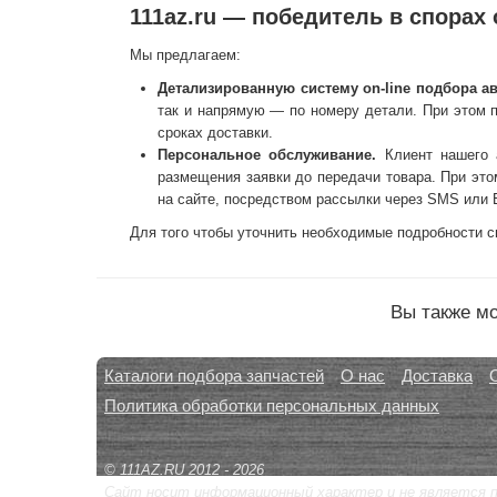
111az.ru — победитель в спорах 
Мы предлагаем:
Детализированную систему on-line подбора ав
так и напрямую — по номеру детали. При этом 
сроках доставки.
Персональное обслуживание.
Клиент нашего а
размещения заявки до передачи товара. При эт
на сайте, посредством рассылки через SMS или E-
Для того чтобы уточнить необходимые подробности с
Вы также мо
Каталоги подбора запчастей
О нас
Доставка
Политика обработки персональных данных
© 111AZ.RU 2012 - 2026
Сайт носит информационный характер и не является 