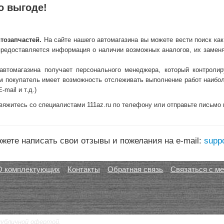
о выгоде!
тозапчастей.
На сайте нашего автомагазина вы можете вести поиск как
предоставляется информация о наличии возможных аналогов, их заменя
втомагазина получает персонального менеджера, который контролир
ом покупатель имеет возможность отслеживать выполнение работ наибо
mail и т.д.)
вяжитесь со специалистами 111az.ru по телефону или отправьте письмо 
жете написать свои отзывы и пожелания на e-mail:
supp
О комплектующих
Контакты
Обратная связь
Связаться с м
публичной офертой.