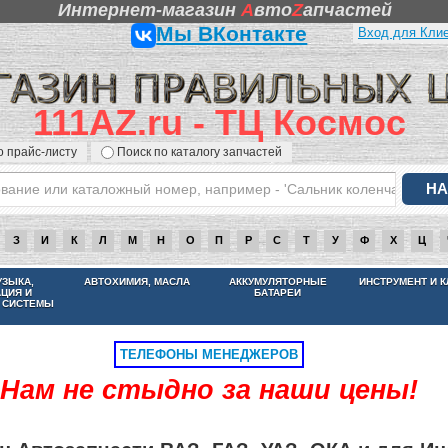
Интернет-магазин
A
вто
Z
апчастей
Мы ВКонтакте
Вход для Кли
111AZ.ru - ТЦ Космос
о прайс-листу
Поиск по каталогу запчастей
З
И
К
Л
М
Н
О
П
Р
С
Т
У
Ф
Х
Ц
НАМ НЕ СТЫДНО ЗА НАШИ ЦЕНЫ
УЗЫКА,
АВТОХИМИЯ, МАСЛА
АККУМУЛЯТОРНЫЕ
ИНСТРУМЕНТ И 
АЦИЯ И
БАТАРЕИ
 СИСТЕМЫ
ТЕЛЕФОНЫ МЕНЕДЖЕРОВ
Нам не стыдно за наши цены!