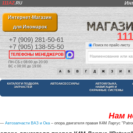
Ин
111AZ
.RU
Интернет-Магазин
для Иномарок
11
+7 (909) 281-50-61
Поиск по прайс-листу
+7 (905) 138-55-50
ТЕЛЕФОНЫ МЕНЕДЖЕРОВ
ПН-СБ с 08:00 до 20:00
ВС с 08:00 до 19:00
А
Б
В
Г
Д
Ж
З
И
К
КАТАЛОГИ ПОДБОРА
АВТОАКСЕССУАРЫ
АВТОМУЗЫКА,
ЗАПЧАСТЕЙ
НАВИГАЦИЯ И
ОХРАННЫЕ СИСТЕМЫ
Нам н
—
Автозапчасти ВАЗ и Ока
– опора двигателя правая К4М Ларгус "Patro