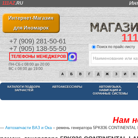
Ин
111AZ
.RU
Интернет-Магазин
для Иномарок
11
+7 (909) 281-50-61
Поиск по прайс-листу
+7 (905) 138-55-50
ТЕЛЕФОНЫ МЕНЕДЖЕРОВ
ПН-СБ с 08:00 до 20:00
ВС с 08:00 до 19:00
А
Б
В
Г
Д
Ж
З
И
К
КАТАЛОГИ ПОДБОРА
АВТОАКСЕССУАРЫ
АВТОМУЗЫКА,
ЗАПЧАСТЕЙ
НАВИГАЦИЯ И
ОХРАННЫЕ СИСТЕМЫ
Нам н
—
Автозапчасти ВАЗ и Ока
– ремень генератора 5PK836 CONTINENTAL