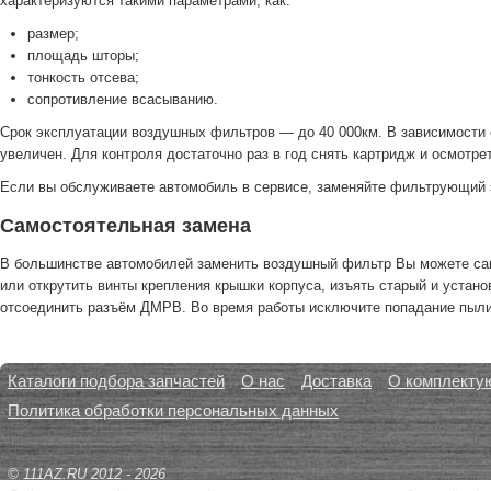
характеризуются такими параметрами, как:
размер;
площадь шторы;
тонкость отсева;
сопротивление всасыванию.
Срок эксплуатации воздушных фильтров — до 40 000км. В зависимости о
увеличен. Для контроля достаточно раз в год снять картридж и осмотрет
Если вы обслуживаете автомобиль в сервисе, заменяйте фильтрующий э
Самостоятельная замена
В большинстве автомобилей заменить воздушный фильтр Вы можете само
или открутить винты крепления крышки корпуса, изъять старый и устан
отсоединить разъём ДМРВ. Во время работы исключите попадание пыли 
Каталоги подбора запчастей
О нас
Доставка
О комплекту
Политика обработки персональных данных
© 111AZ.RU 2012 - 2026