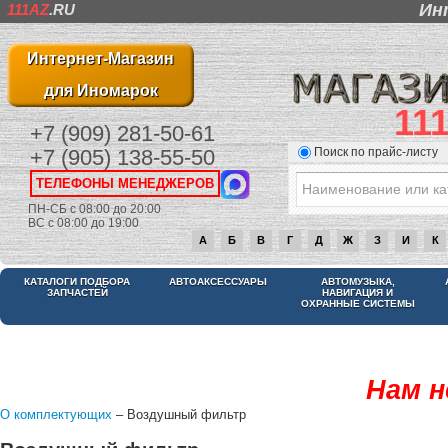
Ин
111AZ
.RU
Интернет-Магазин
для Иномарок
11
+7 (909) 281-50-61
Поиск по прайс-листу
+7 (905) 138-55-50
ТЕЛЕФОНЫ МЕНЕДЖЕРОВ
ПН-СБ с 08:00 до 20:00
ВС с 08:00 до 19:00
А
Б
В
Г
Д
Ж
З
И
К
КАТАЛОГИ ПОДБОРА
АВТОАКСЕССУАРЫ
АВТОМУЗЫКА,
ЗАПЧАСТЕЙ
НАВИГАЦИЯ И
ОХРАННЫЕ СИСТЕМЫ
Нам н
О комплектующих
– Воздушный фильтр