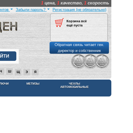
1
цена,
1
качество,
1
скорость
ентов
Забыли пароль?
Регистрация (не обязательно)
Корзина всё
ещё пуста
Обратная связь читает ген.
директор и собственник
Ч
Ш
Щ
Э
Я
КЛЮЧИ
МЕТИЗЫ
ЧЕХЛЫ
АВТОМОБИЛЬНЫЕ