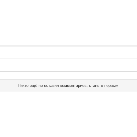
Никто ещё не оставил комментариев, станьте первым.
О комплектующих
Контакты
Обратная связь
Связаться с м