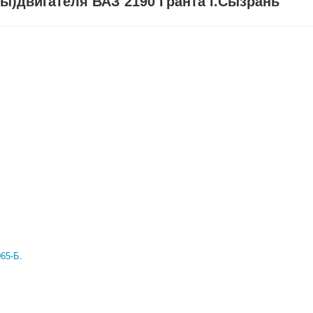
ы)двигателя ВАЗ 2190 Гранта г.Сызрань
065-Б
.