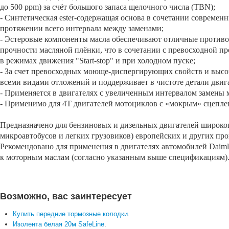
до 500 ppm) за счёт большого запаса щелочного числа (TBN);
- Синтетическая ester-содержащая основа в сочетании совреме
протяжении всего интервала между заменами;
- Эстеровые компоненты масла обеспечивают отличные противо
прочности масляной плёнки, что в сочетании с превосходной п
в режимах движения "Start-stop" и при холодном пуске;
- За счет превосходных моюще-диспергирующих свойств и высо
всеми видами отложений и поддерживает в чистоте детали двиг
- Применяется в двигателях с увеличенным интервалом замены м
- Применимо для 4T двигателей мотоциклов с «мокрым» сцепле
Предназначено для бензиновых и дизельных двигателей широког
микроавтобусов и легких грузовиков) европейских и других про
Рекомендовано для применения в двигателях автомобилей Daiml
к моторным маслам (согласно указанным выше спецификациям)
Возможно, вас заинтересует
Купить передние тормозные колодки
.
Изолента белая 20м SafeLine
.