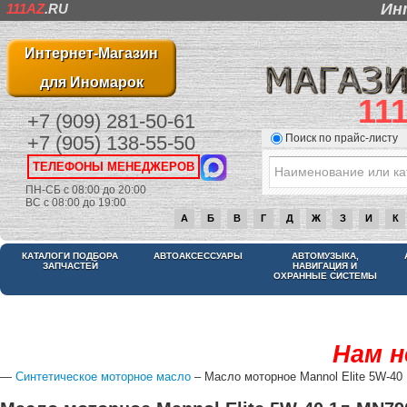
Ин
111AZ
.RU
Интернет-Магазин
для Иномарок
11
+7 (909) 281-50-61
Поиск по прайс-листу
+7 (905) 138-55-50
ТЕЛЕФОНЫ МЕНЕДЖЕРОВ
ПН-СБ с 08:00 до 20:00
ВС с 08:00 до 19:00
А
Б
В
Г
Д
Ж
З
И
К
КАТАЛОГИ ПОДБОРА
АВТОАКСЕССУАРЫ
АВТОМУЗЫКА,
ЗАПЧАСТЕЙ
НАВИГАЦИЯ И
ОХРАННЫЕ СИСТЕМЫ
Нам н
—
Синтетическое моторное масло
– Масло моторное Mannol Elite 5W-40