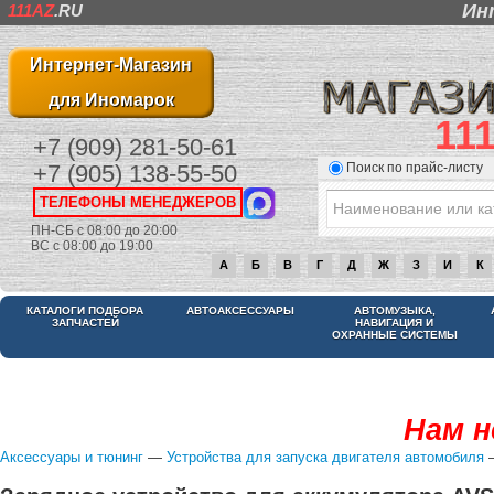
Ин
111AZ
.RU
Интернет-Магазин
для Иномарок
11
+7 (909) 281-50-61
Поиск по прайс-листу
+7 (905) 138-55-50
ТЕЛЕФОНЫ МЕНЕДЖЕРОВ
ПН-СБ с 08:00 до 20:00
ВС с 08:00 до 19:00
А
Б
В
Г
Д
Ж
З
И
К
КАТАЛОГИ ПОДБОРА
АВТОАКСЕССУАРЫ
АВТОМУЗЫКА,
ЗАПЧАСТЕЙ
НАВИГАЦИЯ И
ОХРАННЫЕ СИСТЕМЫ
Нам н
Аксессуары и тюнинг
—
Устройства для запуска двигателя автомобиля
–