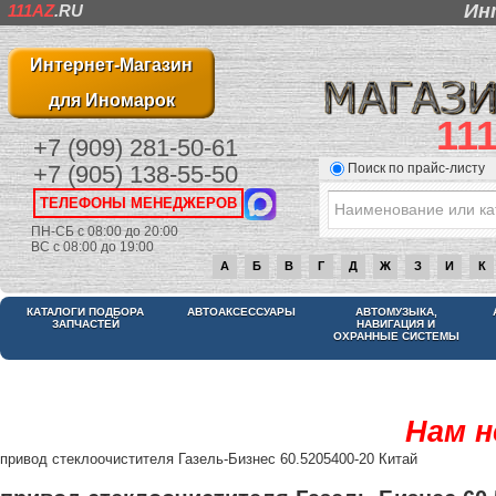
Ин
111AZ
.RU
Интернет-Магазин
для Иномарок
11
+7 (909) 281-50-61
Поиск по прайс-листу
+7 (905) 138-55-50
ТЕЛЕФОНЫ МЕНЕДЖЕРОВ
ПН-СБ с 08:00 до 20:00
ВС с 08:00 до 19:00
А
Б
В
Г
Д
Ж
З
И
К
КАТАЛОГИ ПОДБОРА
АВТОАКСЕССУАРЫ
АВТОМУЗЫКА,
ЗАПЧАСТЕЙ
НАВИГАЦИЯ И
ОХРАННЫЕ СИСТЕМЫ
Нам н
привод стеклоочистителя Газель-Бизнес 60.5205400-20 Китай