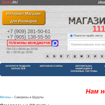
Ин
111AZ
.RU
Интернет-Магазин
для Иномарок
11
+7 (909) 281-50-61
Поиск по прайс-листу
+7 (905) 138-55-50
ТЕЛЕФОНЫ МЕНЕДЖЕРОВ
ПН-СБ с 08:00 до 20:00
ВС с 08:00 до 19:00
А
Б
В
Г
Д
Ж
З
И
К
КАТАЛОГИ ПОДБОРА
АВТОАКСЕССУАРЫ
АВТОМУЗЫКА,
ЗАПЧАСТЕЙ
НАВИГАЦИЯ И
ОХРАННЫЕ СИСТЕМЫ
Нам н
Метизы
– Саморезы и Шурупы