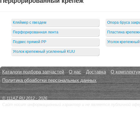
Перфорированный крепеж
Кляймер с гвездем
Опора бруса закр
Перфорированная лента
Пластина крепеж
Подвес прямой PP
Уголок крепежный
Уголок крепежный усиленный KUU
Каталоги подбора запчастей
О нас
Доставка
О комплекту
Политика обработки персональных данных
© 111AZ.RU 2012 - 2026
Сайт носит информационный характер и не является публичной офе