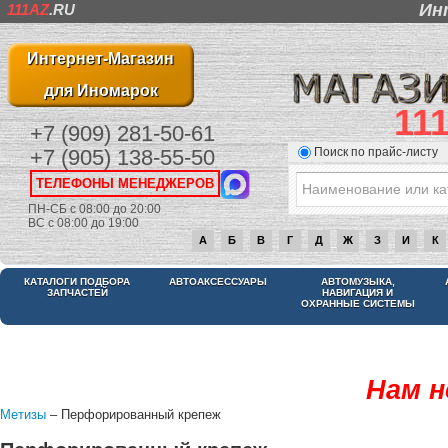
Ин
111AZ
.RU
Интернет-Магазин
для Иномарок
11
+7 (909) 281-50-61
Поиск по прайс-листу
+7 (905) 138-55-50
ТЕЛЕФОНЫ МЕНЕДЖЕРОВ
ПН-СБ с 08:00 до 20:00
ВС с 08:00 до 19:00
А
Б
В
Г
Д
Ж
З
И
К
КАТАЛОГИ ПОДБОРА
АВТОАКСЕССУАРЫ
АВТОМУЗЫКА,
ЗАПЧАСТЕЙ
НАВИГАЦИЯ И
ОХРАННЫЕ СИСТЕМЫ
Нам н
Метизы
– Перфорированный крепеж