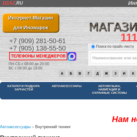
Ин
111AZ
.RU
Интернет-Магазин
для Иномарок
11
+7 (909) 281-50-61
Поиск по прайс-листу
+7 (905) 138-55-50
ТЕЛЕФОНЫ МЕНЕДЖЕРОВ
ПН-СБ с 08:00 до 20:00
ВС с 08:00 до 19:00
А
Б
В
Г
Д
Ж
З
И
К
КАТАЛОГИ ПОДБОРА
АВТОАКСЕССУАРЫ
АВТОМУЗЫКА,
ЗАПЧАСТЕЙ
НАВИГАЦИЯ И
ОХРАННЫЕ СИСТЕМЫ
Нам н
Автоаксессуары
– Внутренний тюнинг