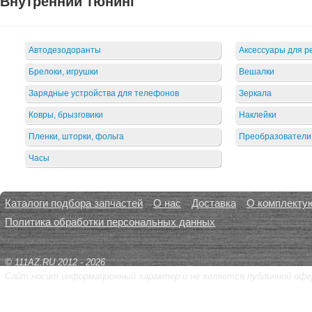
Внутренний тюнинг
Автодезодоранты
Аксессуары для р
Брелоки, игрушки
Вешалки
Зарядные устройства для телефонов
Зеркала
Ковры, брызговики
Наклейки
Пленки, шторки, фольга
Преобразователи
Часы
Каталоги подбора запчастей
О нас
Доставка
О комплекту
Политика обработки персональных данных
© 111AZ.RU 2012 - 2026
Сайт носит информационный характер и не является публичной офе