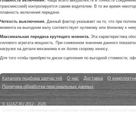
Плавность включения.
Чаще всего аккуратность и точность соединени
трансмиссией) контролируется самим водителем. В то же время неко
плавность включения передачи.
Четкость выключения.
Данный фактор указывает на то, что при полн
момента на выходном валу соответствует нулевому или близкому к нем
Максимальная передача крутящего момента.
Эта характеристика обо
силового агрегата мощность. При сниженном значении данного показате
нагрузке на детали механизма и их более скорому износу.
Для того чтобы приобрести диски сцепления по выгодной стоимости, оф
Каталоги подбора запчастей
О нас
Доставка
О комплекту
Политика обработки персональных данных
© 111AZ.RU 2012 - 2026
Сайт носит информационный характер и не является публичной офе