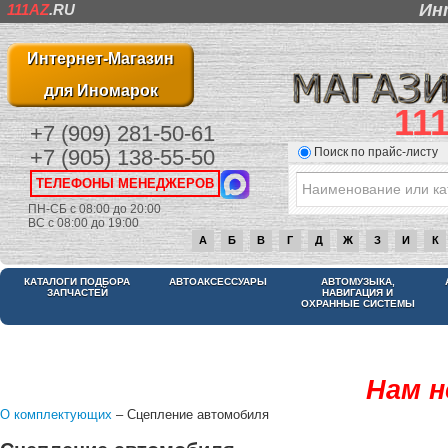
Ин
111AZ
.RU
Интернет-Магазин
для Иномарок
11
+7 (909) 281-50-61
Поиск по прайс-листу
+7 (905) 138-55-50
ТЕЛЕФОНЫ МЕНЕДЖЕРОВ
ПН-СБ с 08:00 до 20:00
ВС с 08:00 до 19:00
А
Б
В
Г
Д
Ж
З
И
К
КАТАЛОГИ ПОДБОРА
АВТОАКСЕССУАРЫ
АВТОМУЗЫКА,
ЗАПЧАСТЕЙ
НАВИГАЦИЯ И
ОХРАННЫЕ СИСТЕМЫ
Нам н
О комплектующих
– Сцепление автомобиля