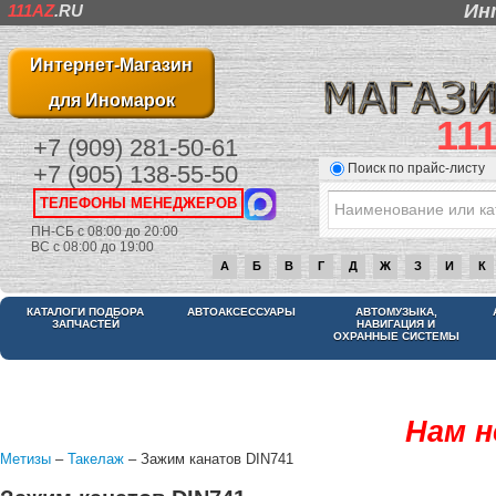
Ин
111AZ
.RU
Интернет-Магазин
для Иномарок
11
+7 (909) 281-50-61
Поиск по прайс-листу
+7 (905) 138-55-50
ТЕЛЕФОНЫ МЕНЕДЖЕРОВ
ПН-СБ с 08:00 до 20:00
ВС с 08:00 до 19:00
А
Б
В
Г
Д
Ж
З
И
К
КАТАЛОГИ ПОДБОРА
АВТОАКСЕССУАРЫ
АВТОМУЗЫКА,
ЗАПЧАСТЕЙ
НАВИГАЦИЯ И
ОХРАННЫЕ СИСТЕМЫ
Нам н
Метизы
–
Такелаж
– Зажим канатов DIN741