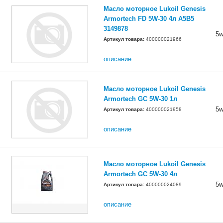
Масло моторное Lukoil Genesis
Armortech FD 5W-30 4л A5B5
3149878
5w
Артикул товара:
400000021966
описание
Масло моторное Lukoil Genesis
Armortech GC 5W-30 1л
5w
Артикул товара:
400000021958
описание
Масло моторное Lukoil Genesis
Armortech GC 5W-30 4л
5w
Артикул товара:
400000024089
описание