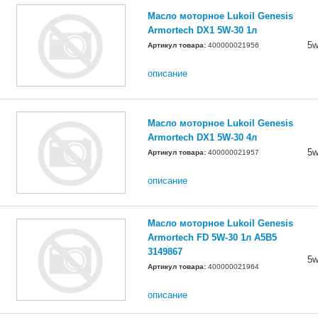
Масло моторное Lukoil Genesis
Armortech DX1 5W-30 1л
5w
Артикул товара:
400000021956
описание
Масло моторное Lukoil Genesis
Armortech DX1 5W-30 4л
5w
Артикул товара:
400000021957
описание
Масло моторное Lukoil Genesis
Armortech FD 5W-30 1л A5B5
3149867
5w
Артикул товара:
400000021964
описание