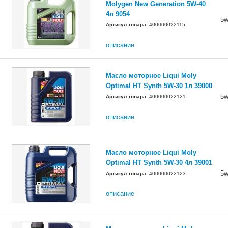
Molygen New Generation 5W-40
4л 9054
5w
Артикул товара:
400000022115
описание
Масло моторное Liqui Moly
Optimal HT Synth 5W-30 1л 39000
5w
Артикул товара:
400000022121
описание
Масло моторное Liqui Moly
Optimal HT Synth 5W-30 4л 39001
5w
Артикул товара:
400000022123
описание