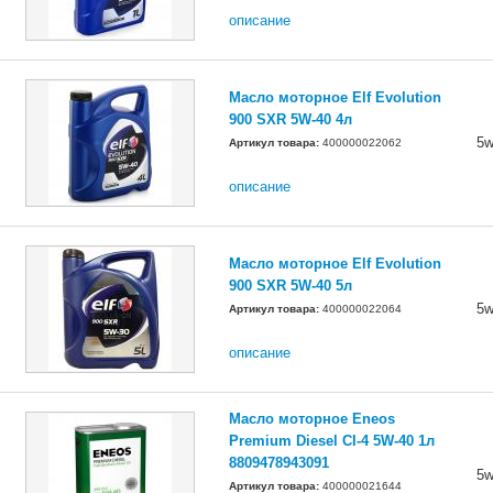
описание
Масло моторное Elf Evolution
900 SXR 5W-40 4л
5w
Артикул товара:
400000022062
описание
Масло моторное Elf Evolution
900 SXR 5W-40 5л
5w
Артикул товара:
400000022064
описание
Масло моторное Eneos
Premium Diesel CI-4 5W-40 1л
8809478943091
5w
Артикул товара:
400000021644