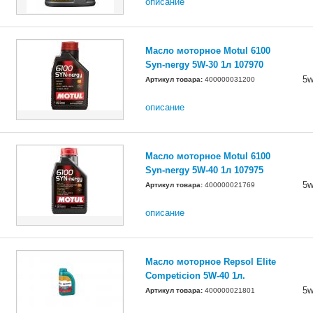
описание
Масло моторное Motul 6100
Syn-nergy 5W-30 1л 107970
5w
Артикул товара:
400000031200
описание
Масло моторное Motul 6100
Syn-nergy 5W-40 1л 107975
5w
Артикул товара:
400000021769
описание
Масло моторное Repsol Elite
Сompeticion 5W-40 1л.
5w
Артикул товара:
400000021801