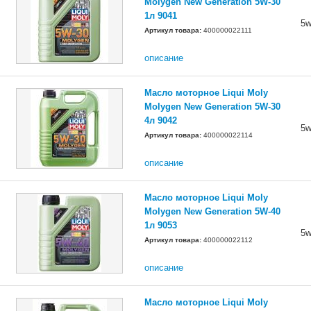
Molygen New Generation 5W-30
1л 9041
5w
Артикул товара:
400000022111
описание
Масло моторное Liqui Moly
Molygen New Generation 5W-30
4л 9042
5w
Артикул товара:
400000022114
описание
Масло моторное Liqui Moly
Molygen New Generation 5W-40
1л 9053
5w
Артикул товара:
400000022112
описание
Масло моторное Liqui Moly