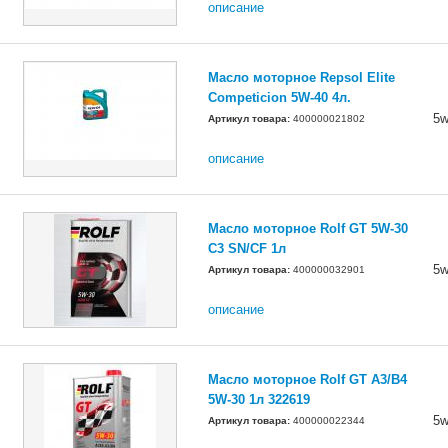
описание
Масло моторное Repsol Elite
Сompeticion 5W-40 4л.
5w
Артикул товара:
400000021802
описание
Масло моторное Rolf GT 5W-30
C3 SN/CF 1л
5w
Артикул товара:
400000032901
описание
Масло моторное Rolf GT A3/B4
5W-30 1л 322619
5w
Артикул товара:
400000022344