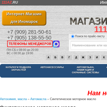
Ин
111AZ
.RU
Интернет-Магазин
для Иномарок
11
+7 (909) 281-50-61
Поиск по прайс-листу
+7 (905) 138-55-50
ТЕЛЕФОНЫ МЕНЕДЖЕРОВ
ПН-СБ с 08:00 до 20:00
ВС с 08:00 до 19:00
А
Б
В
Г
Д
Ж
З
И
К
КАТАЛОГИ ПОДБОРА
АВТОАКСЕССУАРЫ
АВТОМУЗЫКА,
ЗАПЧАСТЕЙ
НАВИГАЦИЯ И
ОХРАННЫЕ СИСТЕМЫ
Нам н
Автохимия, масла
–
Автомасла
– Синтетическое моторное масло