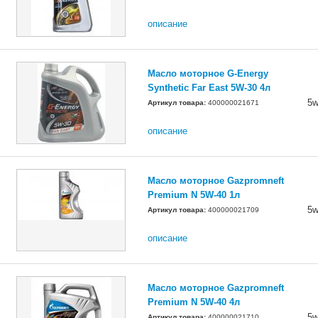
описание
Масло моторное G-Energy
Synthetic Far East 5W-30 4л
5w
Артикул товара:
400000021671
описание
Масло моторное Gazpromneft
Premium N 5W-40 1л
5w
Артикул товара:
400000021709
описание
Масло моторное Gazpromneft
Premium N 5W-40 4л
5w
Артикул товара:
400000021710