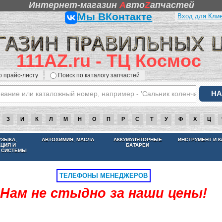
Интернет-магазин
A
вто
Z
апчастей
Мы ВКонтакте
Вход для Кли
111AZ.ru - ТЦ Космос
о прайс-листу
Поиск по каталогу запчастей
З
И
К
Л
М
Н
О
П
Р
С
Т
У
Ф
Х
Ц
НАМ НЕ СТЫДНО ЗА НАШИ ЦЕНЫ
УЗЫКА,
АВТОХИМИЯ, МАСЛА
АККУМУЛЯТОРНЫЕ
ИНСТРУМЕНТ И 
АЦИЯ И
БАТАРЕИ
 СИСТЕМЫ
ТЕЛЕФОНЫ МЕНЕДЖЕРОВ
Нам не стыдно за наши цены!