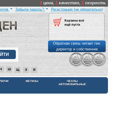
1
цена,
1
качество,
1
скорость
ентов
Забыли пароль?
Регистрация (не обязательно)
Корзина всё
ещё пуста
Обратная связь читает ген.
директор и собственник
Ч
Ш
Щ
Э
Я
КЛЮЧИ
МЕТИЗЫ
ЧЕХЛЫ
АВТОМОБИЛЬНЫЕ