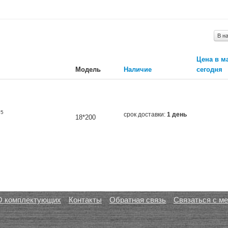
В н
Цена в м
Модель
Наличие
сегодня
75
срок доставки:
1 день
18*200
О комплектующих
Контакты
Обратная связь
Связаться с м