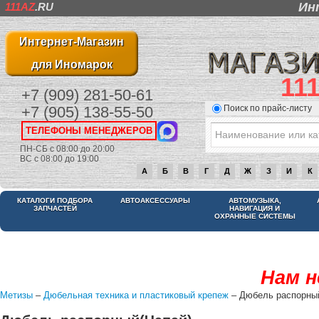
Ин
111AZ
.RU
Интернет-Магазин
для Иномарок
11
+7 (909) 281-50-61
Поиск по прайс-листу
+7 (905) 138-55-50
ТЕЛЕФОНЫ МЕНЕДЖЕРОВ
ПН-СБ с 08:00 до 20:00
ВС с 08:00 до 19:00
А
Б
В
Г
Д
Ж
З
И
К
КАТАЛОГИ ПОДБОРА
АВТОАКСЕССУАРЫ
АВТОМУЗЫКА,
ЗАПЧАСТЕЙ
НАВИГАЦИЯ И
ОХРАННЫЕ СИСТЕМЫ
Нам н
Метизы
–
Дюбельная техника и пластиковый крепеж
– Дюбель распорны