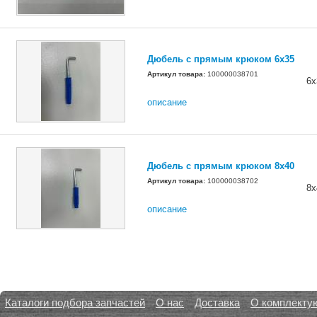
Дюбель с прямым крюком 6х35
Артикул товара:
100000038701
6х
описание
Дюбель с прямым крюком 8х40
Артикул товара:
100000038702
8х
описание
Каталоги подбора запчастей
О нас
Доставка
О комплекту