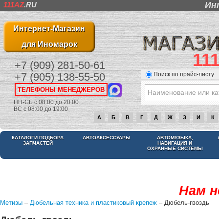
Ин
111AZ
.RU
Интернет-Магазин
для Иномарок
11
+7 (909) 281-50-61
Поиск по прайс-листу
+7 (905) 138-55-50
ТЕЛЕФОНЫ МЕНЕДЖЕРОВ
ПН-СБ с 08:00 до 20:00
ВС с 08:00 до 19:00
А
Б
В
Г
Д
Ж
З
И
К
КАТАЛОГИ ПОДБОРА
АВТОАКСЕССУАРЫ
АВТОМУЗЫКА,
ЗАПЧАСТЕЙ
НАВИГАЦИЯ И
ОХРАННЫЕ СИСТЕМЫ
Нам н
Метизы
–
Дюбельная техника и пластиковый крепеж
– Дюбель-гвоздь