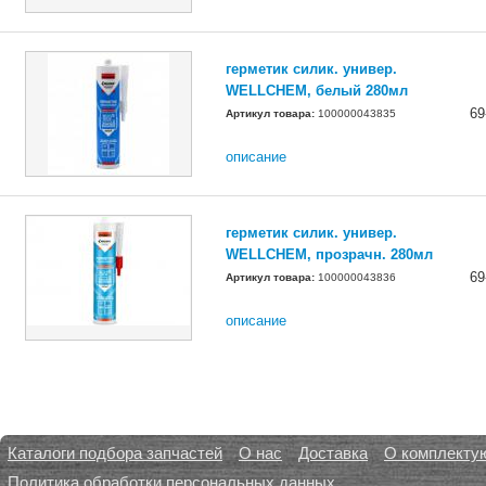
герметик силик. универ.
WELLCHEM, белый 280мл
69
Артикул товара:
100000043835
описание
герметик силик. универ.
WELLCHEM, прозрачн. 280мл
69
Артикул товара:
100000043836
описание
Каталоги подбора запчастей
О нас
Доставка
О комплекту
Политика обработки персональных данных