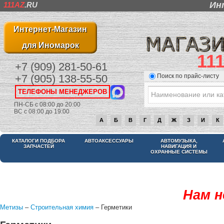
Ин
111AZ
.RU
Интернет-Магазин
для Иномарок
11
+7 (909) 281-50-61
Поиск по прайс-листу
+7 (905) 138-55-50
ТЕЛЕФОНЫ МЕНЕДЖЕРОВ
ПН-СБ с 08:00 до 20:00
ВС с 08:00 до 19:00
А
Б
В
Г
Д
Ж
З
И
К
КАТАЛОГИ ПОДБОРА
АВТОАКСЕССУАРЫ
АВТОМУЗЫКА,
ЗАПЧАСТЕЙ
НАВИГАЦИЯ И
ОХРАННЫЕ СИСТЕМЫ
Нам н
Метизы
–
Строительная химия
– Герметики