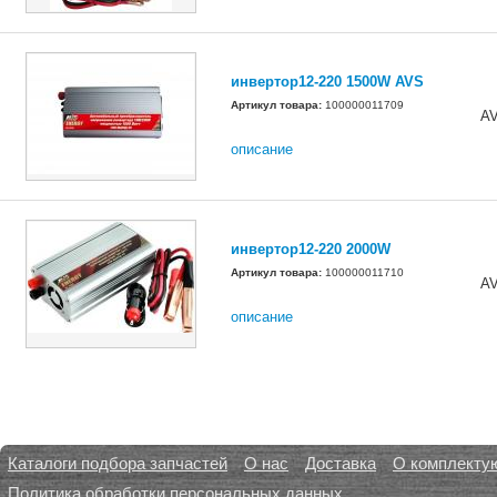
инвертор12-220 1500W AVS
Артикул товара:
100000011709
A
описание
инвертор12-220 2000W
Артикул товара:
100000011710
A
описание
Каталоги подбора запчастей
О нас
Доставка
О комплекту
Политика обработки персональных данных