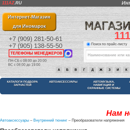
Ин
111AZ
.RU
Интернет-Магазин
для Иномарок
11
+7 (909) 281-50-61
Поиск по прайс-листу
+7 (905) 138-55-50
ТЕЛЕФОНЫ МЕНЕДЖЕРОВ
ПН-СБ с 08:00 до 20:00
ВС с 08:00 до 19:00
А
Б
В
Г
Д
Ж
З
И
К
КАТАЛОГИ ПОДБОРА
АВТОАКСЕССУАРЫ
АВТОМУЗЫКА,
ЗАПЧАСТЕЙ
НАВИГАЦИЯ И
ОХРАННЫЕ СИСТЕМЫ
Нам н
Автоаксессуары
–
Внутренний тюнинг
– Преобразователи напряжения