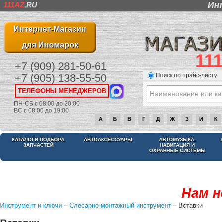
Ин
111AZ
.RU
Интернет-Магазин
для Иномарок
11
+7 (909) 281-50-61
Поиск по прайс-листу
+7 (905) 138-55-50
ТЕЛЕФОНЫ МЕНЕДЖЕРОВ
ПН-СБ с 08:00 до 20:00
ВС с 08:00 до 19:00
А
Б
В
Г
Д
Ж
З
И
К
КАТАЛОГИ ПОДБОРА
АВТОАКСЕССУАРЫ
АВТОМУЗЫКА,
ЗАПЧАСТЕЙ
НАВИГАЦИЯ И
ОХРАННЫЕ СИСТЕМЫ
Нам н
Инструмент и ключи
–
Слесарно-монтажный инструмент
– Вставки