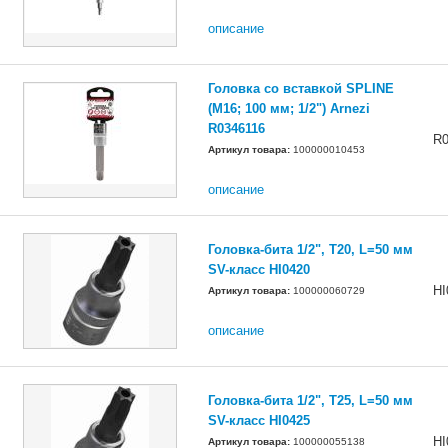
описание
Головка со вставкой SPLINE
(M16; 100 мм; 1/2") Arnezi
R0346116
R0
Артикул товара:
100000010453
описание
Головка-бита 1/2", T20, L=50 мм
SV-класс HI0420
HI
Артикул товара:
100000060729
описание
Головка-бита 1/2", T25, L=50 мм
SV-класс HI0425
HI
Артикул товара:
100000055138