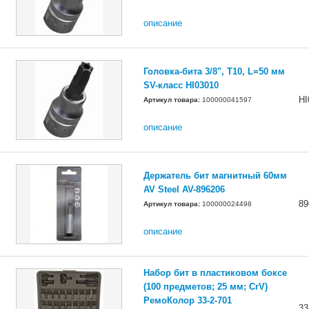
описание
Головка-бита 3/8", T10, L=50 мм
SV-класс HI03010
HI
Артикул товара:
100000041597
описание
Держатель бит магнитный 60мм
AV Steel AV-896206
89
Артикул товара:
100000024498
описание
Набор бит в пластиковом боксе
(100 предметов; 25 мм; CrV)
РемоКолор 33-2-701
33