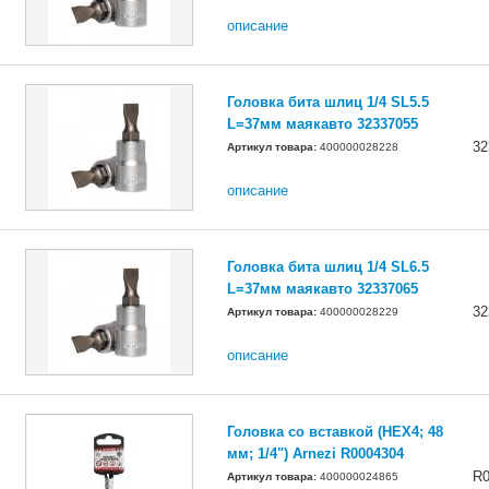
описание
Головка бита шлиц 1/4 SL5.5
L=37мм маякавто 32337055
32
Артикул товара:
400000028228
описание
Головка бита шлиц 1/4 SL6.5
L=37мм маякавто 32337065
32
Артикул товара:
400000028229
описание
Головка со вставкой (HEX4; 48
мм; 1/4") Arnezi R0004304
R0
Артикул товара:
400000024865