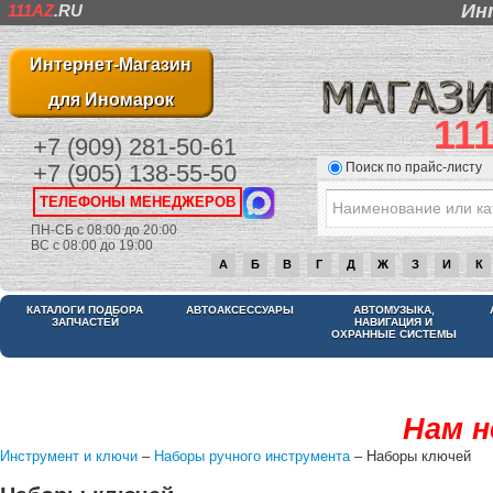
Ин
111AZ
.RU
Интернет-Магазин
для Иномарок
11
+7 (909) 281-50-61
Поиск по прайс-листу
+7 (905) 138-55-50
ТЕЛЕФОНЫ МЕНЕДЖЕРОВ
ПН-СБ с 08:00 до 20:00
ВС с 08:00 до 19:00
А
Б
В
Г
Д
Ж
З
И
К
КАТАЛОГИ ПОДБОРА
АВТОАКСЕССУАРЫ
АВТОМУЗЫКА,
ЗАПЧАСТЕЙ
НАВИГАЦИЯ И
ОХРАННЫЕ СИСТЕМЫ
Нам н
Инструмент и ключи
–
Наборы ручного инструмента
– Наборы ключей