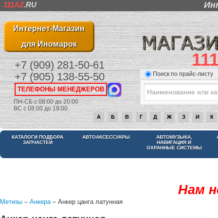
Ин
111AZ
.RU
Интернет-Магазин
для Иномарок
11
+7 (909) 281-50-61
Поиск по прайс-листу
+7 (905) 138-55-50
ТЕЛЕФОНЫ МЕНЕДЖЕРОВ
ПН-СБ с 08:00 до 20:00
ВС с 08:00 до 19:00
А
Б
В
Г
Д
Ж
З
И
К
КАТАЛОГИ ПОДБОРА
АВТОАКСЕССУАРЫ
АВТОМУЗЫКА,
ЗАПЧАСТЕЙ
НАВИГАЦИЯ И
ОХРАННЫЕ СИСТЕМЫ
Нам н
Метизы
–
Анкера
– Анкер цанга латунная