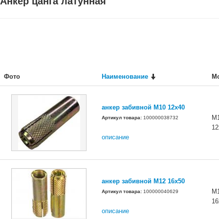
Анкер цанга латунная
Фото
Наименование
М
анкер забивной М10 12х40
М
Артикул товара:
100000038732
12
описание
анкер забивной М12 16х50
М
Артикул товара:
100000040629
16
описание