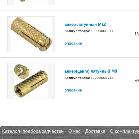
анкер латунный M12
Артикул товара:
100000033971
16
описание
анкер(цанга) латунный M8
Артикул товара:
100000038742
М
описание
Каталоги подбора запчастей
О нас
Доставка
О комплекту