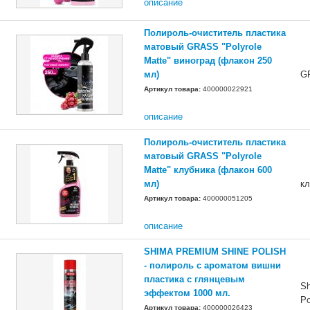
описание
Полироль-очиститель пластика
матовый GRASS "Polyrole
Matte" виноград (флакон 250
мл)
G
Артикул товара:
400000022921
описание
Полироль-очиститель пластика
матовый GRASS "Polyrole
Matte" клубника (флакон 600
мл)
кл
Артикул товара:
400000051205
описание
SHIMA PREMIUM SHINE POLISH
- полироль с ароматом вишни
пластика с глянцевым
Sh
эффектом 1000 мл.
Po
Артикул товара:
400000026423