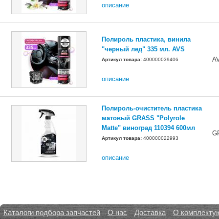
описание
Полироль пластика, винила
"черный лед" 335 мл. AVS
A
Артикул товара:
400000039406
описание
Полироль-очиститель пластика
матовый GRASS "Polyrole
Matte" виноград 110394 600мл
G
Артикул товара:
400000022993
описание
Каталоги подбора запчастей
О нас
Доставка
О комплекту