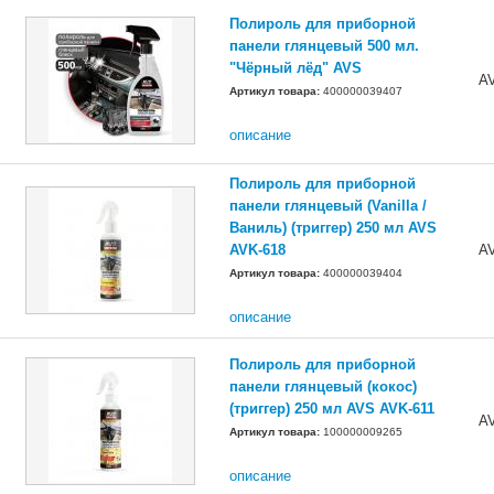
Полироль для приборной
панели глянцевый 500 мл.
"Чёрный лёд" AVS
A
Артикул товара:
400000039407
описание
Полироль для приборной
панели глянцевый (Vanilla /
Ваниль) (триггер) 250 мл AVS
AVK-618
A
Артикул товара:
400000039404
описание
Полироль для приборной
панели глянцевый (кокос)
(триггер) 250 мл AVS AVK-611
A
Артикул товара:
100000009265
описание