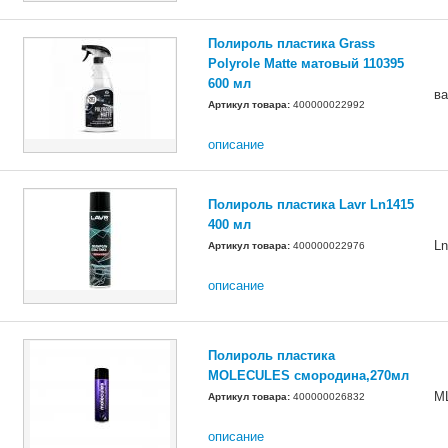
Полироль пластика Grass
Polyrole Matte матовый 110395
600 мл
в
Артикул товара:
400000022992
описание
Полироль пластика Lavr Ln1415
400 мл
Ln
Артикул товара:
400000022976
описание
Полироль пластика
MOLECULES смородина,270мл
M
Артикул товара:
400000026832
описание