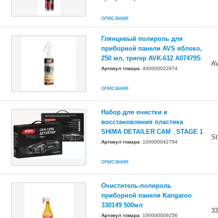
описание
Глянцевый полироль для
приборной панели AVS яблоко,
250 мл, тригер AVK-612 A07479S
A
Артикул товара:
400000022974
описание
Набор для очистки и
восстановления пластика
SHIMA DETAILER САМ _STAGE 1
St
Артикул товара:
100000042794
описание
Очиститель-полироль
приборной панели Kangaroo
330149 500мл
33
Артикул товара:
100000009256