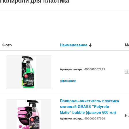
Полироли для пластика
Фото
Наименование
М
Артикул товара:
400000062723
11
описание
Полироль-очиститель пластика
матовый GRASS "Polyrole
Matte" bubble (флакон 600 мл)
Bu
Артикул товара:
400000047959