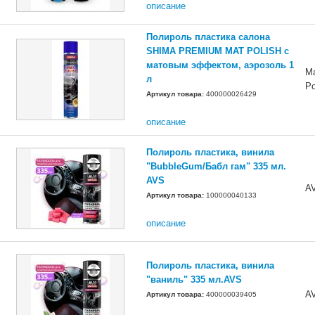
описание
Полироль пластика салона
SHIMA PREMIUM MAT POLISH с
матовым эффектом, аэрозоль 1
M
л
Po
Артикул товара:
400000026429
описание
Полироль пластика, винила
"BubbleGum/Бабл гам" 335 мл.
AVS
A
Артикул товара:
100000040133
описание
Полироль пластика, винила
"ваниль" 335 мл.AVS
A
Артикул товара:
400000039405