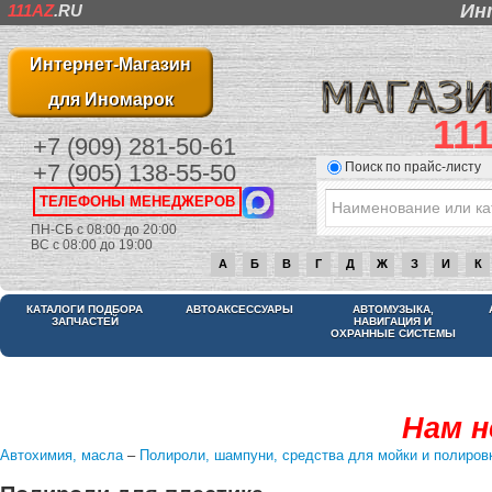
Ин
111AZ
.RU
Интернет-Магазин
для Иномарок
11
+7 (909) 281-50-61
Поиск по прайс-листу
+7 (905) 138-55-50
ТЕЛЕФОНЫ МЕНЕДЖЕРОВ
ПН-СБ с 08:00 до 20:00
ВС с 08:00 до 19:00
А
Б
В
Г
Д
Ж
З
И
К
КАТАЛОГИ ПОДБОРА
АВТОАКСЕССУАРЫ
АВТОМУЗЫКА,
ЗАПЧАСТЕЙ
НАВИГАЦИЯ И
ОХРАННЫЕ СИСТЕМЫ
Нам н
Автохимия, масла
–
Полироли, шампуни, средства для мойки и полиров