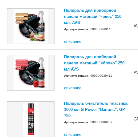
Полироль для приборной
панели матовый "кокос" 250
мл. AVS
A
Артикул товара:
100000040140
описание
Полироль для приборной
панели матовый "яблоко" 250
мл AVS
A
Артикул товара:
400000039411
описание
Полироль очиститель пластика,
1000 мл G-Power "Ваниль", GP-
750
G
Артикул товара:
100000009267
описание