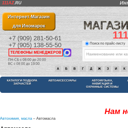
Ин
111AZ
.RU
Интернет-Магазин
для Иномарок
11
+7 (909) 281-50-61
Поиск по прайс-листу
+7 (905) 138-55-50
ТЕЛЕФОНЫ МЕНЕДЖЕРОВ
ПН-СБ с 08:00 до 20:00
ВС с 08:00 до 19:00
А
Б
В
Г
Д
Ж
З
И
К
КАТАЛОГИ ПОДБОРА
АВТОАКСЕССУАРЫ
АВТОМУЗЫКА,
ЗАПЧАСТЕЙ
НАВИГАЦИЯ И
ОХРАННЫЕ СИСТЕМЫ
Нам н
Автохимия, масла
– Автомасла