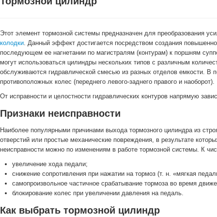
Тормозной цилиндр
Этот элемент тормозной системы предназначен для преобразования уси
колодки
. Данный эффект достигается посредством создания повышенно
последующем ее нагнетании по магистралям (контурам) к поршням суппо
могут использоваться цилиндры нескольких типов с различным количест
обслуживаются гидравлической смесью из разных отделов емкости. В п
противоположных колес (переднего левого-заднего правого и наоборот).
От исправности и целостности гидравлических контуров напрямую зави
Признаки неисправности
Наиболее популярными причинами выхода тормозного цилиндра из строя
отверстий или простые механические повреждения, в результате котор
неисправности можно по изменениям в работе тормозной системы. К чис
увеличение хода педали;
снижение сопротивления при нажатии на тормоз (т. н. «мягкая педал
самопроизвольное частичное срабатывание тормоза во время движен
блокирование колес при увеличении давления на педаль.
Как выбрать тормозной цилиндр