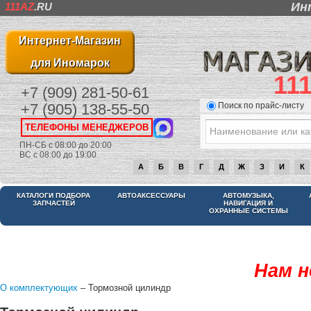
Ин
111AZ
.RU
Интернет-Магазин
для Иномарок
11
+7 (909) 281-50-61
Поиск по прайс-листу
+7 (905) 138-55-50
ТЕЛЕФОНЫ МЕНЕДЖЕРОВ
ПН-СБ с 08:00 до 20:00
ВС с 08:00 до 19:00
А
Б
В
Г
Д
Ж
З
И
К
КАТАЛОГИ ПОДБОРА
АВТОАКСЕССУАРЫ
АВТОМУЗЫКА,
ЗАПЧАСТЕЙ
НАВИГАЦИЯ И
ОХРАННЫЕ СИСТЕМЫ
Нам н
О комплектующих
– Тормозной цилиндр