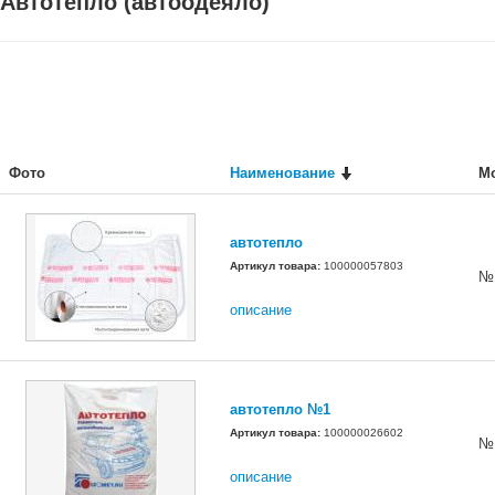
Автотепло (автоодеяло)
Фото
Наименование
М
автотепло
Артикул товара:
100000057803
№
описание
автотепло №1
Артикул товара:
100000026602
№
описание