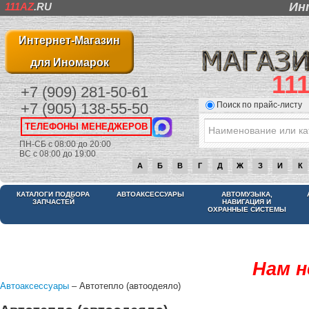
Ин
111AZ
.RU
Интернет-Магазин
для Иномарок
11
+7 (909) 281-50-61
Поиск по прайс-листу
+7 (905) 138-55-50
ТЕЛЕФОНЫ МЕНЕДЖЕРОВ
ПН-СБ с 08:00 до 20:00
ВС с 08:00 до 19:00
А
Б
В
Г
Д
Ж
З
И
К
КАТАЛОГИ ПОДБОРА
АВТОАКСЕССУАРЫ
АВТОМУЗЫКА,
ЗАПЧАСТЕЙ
НАВИГАЦИЯ И
ОХРАННЫЕ СИСТЕМЫ
Нам н
Автоаксессуары
– Автотепло (автоодеяло)