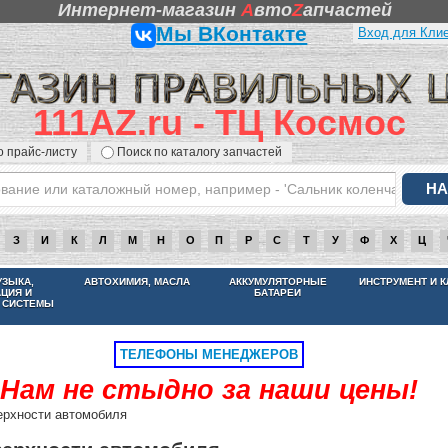
Интернет-магазин
A
вто
Z
апчастей
Мы ВКонтакте
Вход для Кли
111AZ.ru - ТЦ Космос
о прайс-листу
Поиск по каталогу запчастей
З
И
К
Л
М
Н
О
П
Р
С
Т
У
Ф
Х
Ц
НАМ НЕ СТЫДНО ЗА НАШИ ЦЕНЫ
УЗЫКА,
АВТОХИМИЯ, МАСЛА
АККУМУЛЯТОРНЫЕ
ИНСТРУМЕНТ И 
АЦИЯ И
БАТАРЕИ
 СИСТЕМЫ
ТЕЛЕФОНЫ МЕНЕДЖЕРОВ
Нам не стыдно за наши цены!
ерхности автомобиля