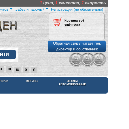
1
цена,
1
качество,
1
скорость
ентов
Забыли пароль?
Регистрация (не обязательно)
Корзина всё
ещё пуста
Обратная связь читает ген.
директор и собственник
Ч
Ш
Щ
Э
Я
КЛЮЧИ
МЕТИЗЫ
ЧЕХЛЫ
АВТОМОБИЛЬНЫЕ