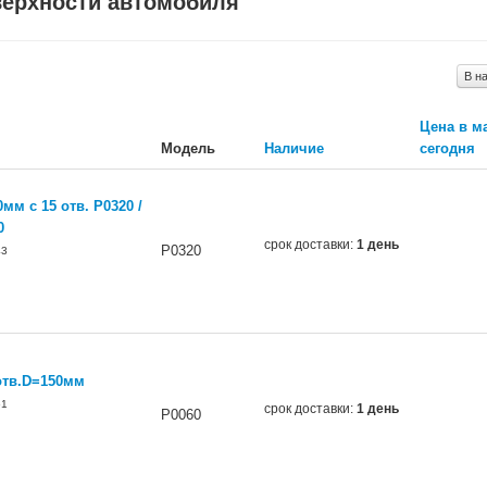
верхности автомобиля
В н
Цена в м
Модель
Наличие
сегодня
мм с 15 отв. P0320 /
0
срок доставки:
1 день
P0320
43
отв.D=150мм
61
срок доставки:
1 день
P0060