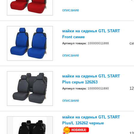
описание
майки на сиденья GTL START
Front синие
си
Артикул товара:
100000011888
описание
майки на сиденья GTL START
Plus серые 126263
12
Артикул товара:
100000011890
описание
майки на сиденья GTL START
Plus/L 126262 черные
12