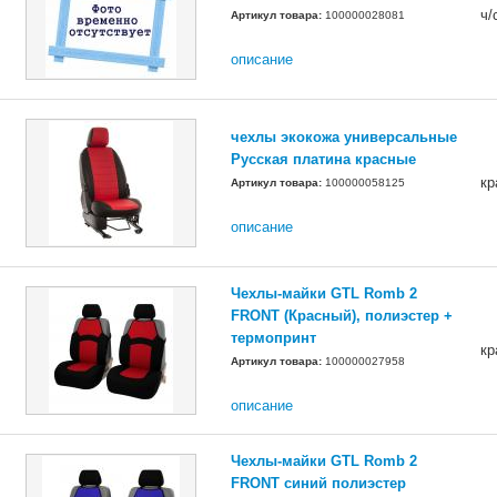
ч/
Артикул товара:
100000028081
описание
чехлы экокожа универсальные
Русская платина красные
кр
Артикул товара:
100000058125
описание
Чехлы-майки GTL Romb 2
FRONT (Красный), полиэстер +
термопринт
кр
Артикул товара:
100000027958
описание
Чехлы-майки GTL Romb 2
FRONT синий полиэстер