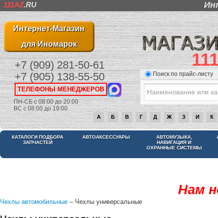
Ин
111AZ
.RU
Интернет-Магазин
для Иномарок
11
+7 (909) 281-50-61
Поиск по прайс-листу
+7 (905) 138-55-50
ТЕЛЕФОНЫ МЕНЕДЖЕРОВ
ПН-СБ с 08:00 до 20:00
ВС с 08:00 до 19:00
А
Б
В
Г
Д
Ж
З
И
К
КАТАЛОГИ ПОДБОРА
АВТОАКСЕССУАРЫ
АВТОМУЗЫКА,
ЗАПЧАСТЕЙ
НАВИГАЦИЯ И
ОХРАННЫЕ СИСТЕМЫ
Нам н
Чехлы автомобильные
– Чехлы универсальные