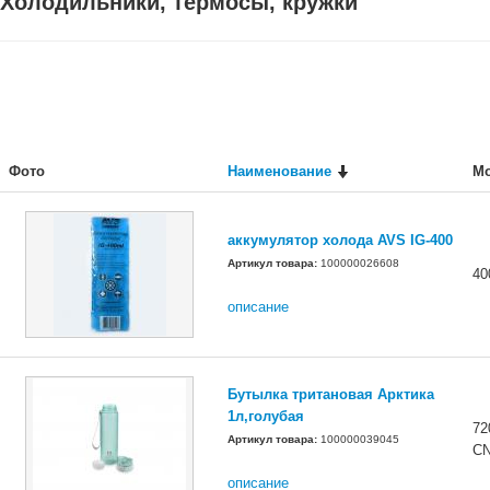
Холодильники, термосы, кружки
Фото
Наименование
М
аккумулятор холода AVS IG-400
Артикул товара:
100000026608
40
описание
Бутылка тритановая Арктика
1л,голубая
72
Артикул товара:
100000039045
C
описание