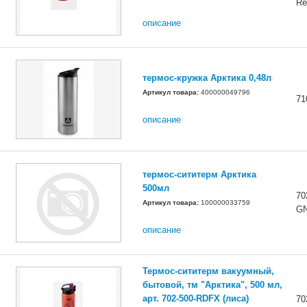
Re
описание
термос-кружка Арктика 0,48л
Артикул товара:
400000049796
71
описание
термос-сититерм Арктика
500мл
70
Артикул товара:
100000033759
G
описание
Термос-сититерм вакуумный,
бытовой, тм "Арктика", 500 мл,
арт. 702-500-RDFX (лиса)
70