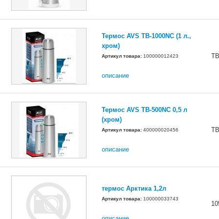
Термос AVS TB-1000NC (1 л.,
хром)
ТВ
Артикул товара:
100000012423
описание
Термос AVS TB-500NC 0,5 л
(хром)
ТВ
Артикул товара:
400000020456
описание
термос Арктика 1,2л
Артикул товара:
100000033743
10
описание