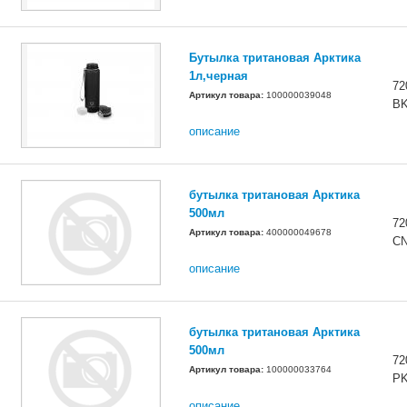
Бутылка тритановая Арктика
1л,черная
72
Артикул товара:
100000039048
B
описание
бутылка тритановая Арктика
500мл
72
Артикул товара:
400000049678
C
описание
бутылка тритановая Арктика
500мл
72
Артикул товара:
100000033764
P
описание