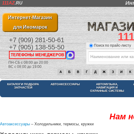
Ин
111AZ
.RU
Интернет-Магазин
для Иномарок
11
+7 (909) 281-50-61
Поиск по прайс-листу
+7 (905) 138-55-50
ТЕЛЕФОНЫ МЕНЕДЖЕРОВ
ПН-СБ с 08:00 до 20:00
ВС с 08:00 до 19:00
А
Б
В
Г
Д
Ж
З
И
К
КАТАЛОГИ ПОДБОРА
АВТОАКСЕССУАРЫ
АВТОМУЗЫКА,
ЗАПЧАСТЕЙ
НАВИГАЦИЯ И
ОХРАННЫЕ СИСТЕМЫ
Нам н
Автоаксессуары
– Холодильники, термосы, кружки