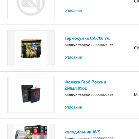
СА
описание
Термосумка СА-706 7л.
Артикул товара:
100000026955
СА
описание
Фляжка Герб России
260мл,09oz
Ма
Артикул товара:
100000022615
описание
холодильник AVS
Артикул товара:
100000026969