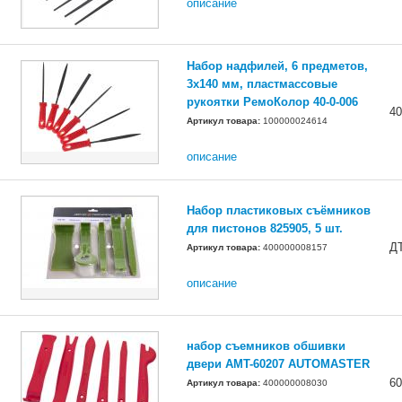
описание
Набор надфилей, 6 предметов,
3x140 мм, пластмассовые
рукоятки РемоКолор 40-0-006
40
Артикул товара:
100000024614
описание
Набор пластиковых съёмников
для пистонов 825905, 5 шт.
Д
Артикул товара:
400000008157
описание
набор съемников обшивки
двери AMT-60207 AUTOMASTER
60
Артикул товара:
400000008030