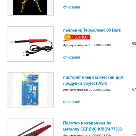
описание
паяльник Термолюкс 80 Ватт.
8
Артикул товара:
100000026880
описание
пистолет пневматический для
продувки Voylet PAS-5
P
Артикул товара:
100000022462
описание
Полотно ножовочное по
металлу СЕРВИС КЛЮЧ 77333
77
Артикул товара:
400000008229