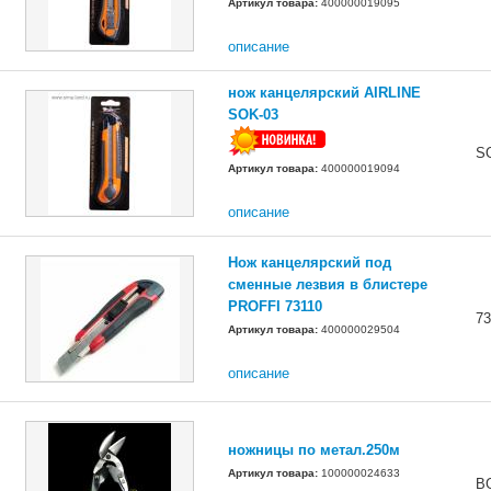
Артикул товара:
400000019095
описание
нож канцелярский AIRLINE
SOK-03
S
Артикул товара:
400000019094
описание
Нож канцелярский под
сменные лезвия в блистере
PROFFI 73110
73
Артикул товара:
400000029504
описание
ножницы по метал.250м
Артикул товара:
100000024633
B