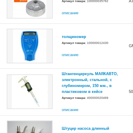
AT
Артикул товара:
100000035762
описание
толщиномер
Артикул товара:
100000012430
G
описание
Штангенциркуль МАЯКАВТО,
электронный, стальной, с
глубиномером, 150 мм., в
пластиковом в кейсе
50
Артикул товара:
400000020469
описание
Штуцер насоса длинный