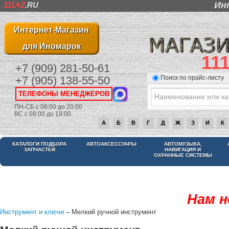
Ин
111AZ
.RU
Интернет-Магазин
для Иномарок
11
+7 (909) 281-50-61
Поиск по прайс-листу
+7 (905) 138-55-50
ТЕЛЕФОНЫ МЕНЕДЖЕРОВ
ПН-СБ с 08:00 до 20:00
ВС с 08:00 до 19:00
А
Б
В
Г
Д
Ж
З
И
К
КАТАЛОГИ ПОДБОРА
АВТОАКСЕССУАРЫ
АВТОМУЗЫКА,
ЗАПЧАСТЕЙ
НАВИГАЦИЯ И
ОХРАННЫЕ СИСТЕМЫ
Нам н
Инструмент и ключи
– Мелкий ручной инструмент