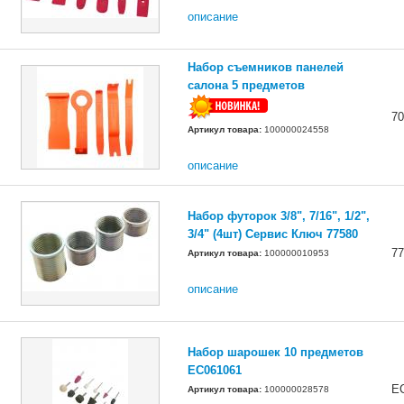
описание
Набор съемников панелей
салона 5 предметов
70
Артикул товара:
100000024558
описание
Набор футорок 3/8", 7/16", 1/2",
3/4" (4шт) Сервис Ключ 77580
77
Артикул товара:
100000010953
описание
Набор шарошек 10 предметов
EC061061
E
Артикул товара:
100000028578