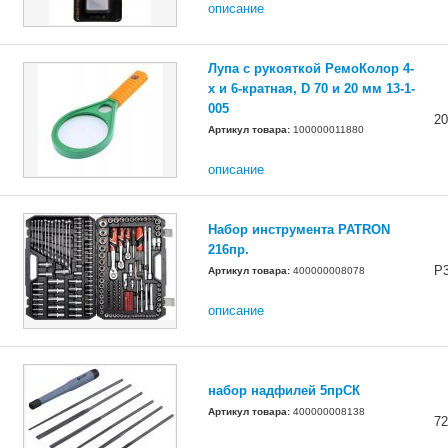
описание
Лупа с рукояткой РемоКолор 4-
х и 6-кратная, D 70 и 20 мм 13-1-
005
2
Артикул товара:
100000011880
описание
Набор инструмента PATRON
216пр.
Р
Артикул товара:
400000008078
описание
набор надфилей 5прСК
Артикул товара:
400000008138
72